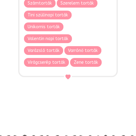
Számtorták
Szerelem torták
Tini szülinapi torták
Unikornis torták
Valentin napi torták
Varázsló torták
Varrónő torták
Virágcserép torták
Zene torták