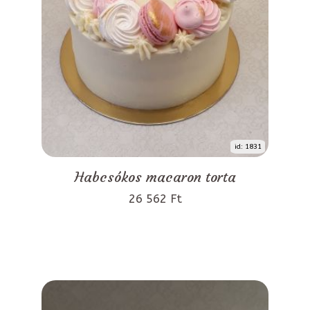
id: 1831
Habcsókos macaron torta
26 562 Ft