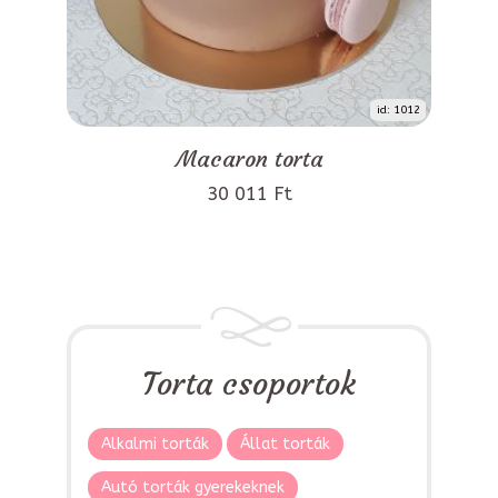
id: 1012
Macaron torta
30 011 Ft
Torta csoportok
Alkalmi torták
Állat torták
Autó torták gyerekeknek