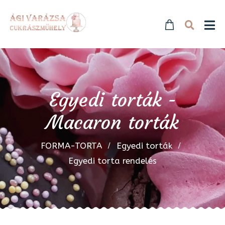
Egyedi torták -
Macaron torták
FORMA-TORTA
Egyedi torták
Egyedi torta rendelés