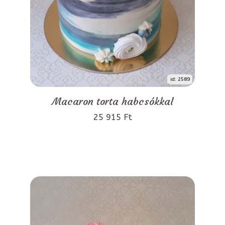
id: 2589
Macaron torta habcsókkal
25 915 Ft