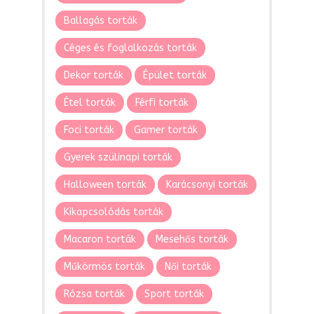
Ballagás torták
Céges és foglalkozás torták
Dekor torták
Épület torták
Étel torták
Férfi torták
Foci torták
Gamer torták
Gyerek szülinapi torták
Halloween torták
Karácsonyi torták
Kikapcsolódás torták
Macaron torták
Mesehős torták
Műkörmös torták
Női torták
Rózsa torták
Sport torták