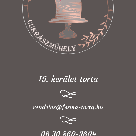
15. kerület torta
rendeles@forma-torta.hu
06 30 860-3604