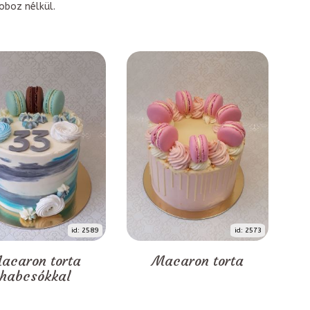
boz nélkül.
id: 2589
id: 2573
acaron torta
Macaron torta
habcsókkal