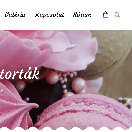
Galéria
Kapcsolat
Rólam
torták
és