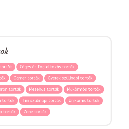
tok
torták
Céges és foglalkozás torták
ták
Gamer torták
Gyerek szülinapi torták
ron torták
Mesehős torták
Műkörmös torták
 torták
Tini szülinapi torták
Unikornis torták
p torták
Zene torták