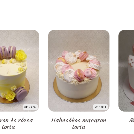
id: 2476
id: 1831
on és rózsa
Habcsókos macaron
M
torta
torta