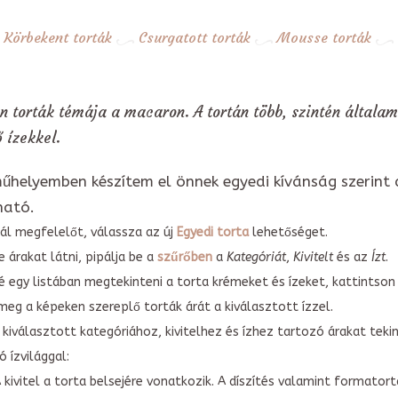
Körbekent torták
Csurgatott torták
Mousse torták
 torták témája a macaron. A tortán több, szintén általam
 ízekkel.
űhelyemben készítem el önnek egyedi kívánság szerint 
ható.
ál megfelelőt, válassza az új
Egyedi torta
lehetőséget.
 árakat látni, pipálja be a
szűrőben
a
Kategóriát
,
Kivitelt
és az
Ízt
.
é egy listában megtekinteni a torta krémeket és ízeket, kattintson
meg a képeken szereplő torták árát a kiválasztott ízzel.
kiválasztott kategóriához, kivitelhez és ízhez tartozó árakat tek
 ízvilággal:
A kivitel a torta belsejére vonatkozik. A díszítés valamint forma