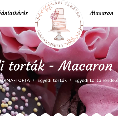
jánlatkérés
Macaron
i torták - Macaron 
FORMA-TORTA
Egyedi torták
Egyedi torta rendel