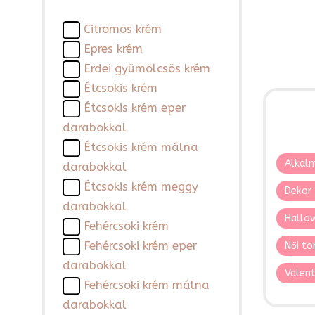
Citromos krém
Epres krém
Erdei gyümölcsös krém
Étcsokis krém
Étcsokis krém eper
darabokkal
Étcsokis krém málna
Alkalm
darabokkal
Étcsokis krém meggy
Dekor 
darabokkal
Hallo
Fehércsoki krém
Fehércsoki krém eper
Női to
darabokkal
Valent
Fehércsoki krém málna
darabokkal