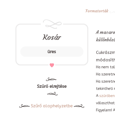
Formatorták
A macaron
Kosár
különböző
üres
Cukrászm
módosít
Ha nem tal
Ha szeretne
Ha szeretn
Szűrő elrejtése
tekintheti 
A
szűrőben
választható
Szűrő alaphelyzetbe
Figyelem! 