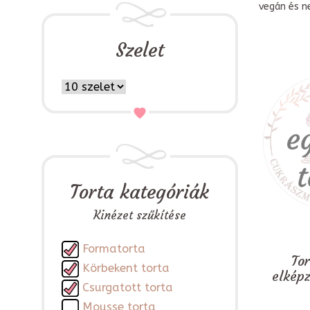
vegán és n
Szelet
Torta kategóriák
Kinézet szűkítése
Formatorta
To
Körbekent torta
elkép
Csurgatott torta
Mousse torta