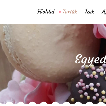
Főoldal
Torták
Ízek
A
Egyed