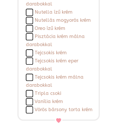
darabokkal
Nutella ízű krém
Nutellás mogyorós krém
Oreo ízű krém
Pisztácia krém málna
darabokkal
Tejcsokis krém
Tejcsokis krém eper
darabokkal
Tejcsokis krém málna
darabokkal
Tripla csoki
Vanília krém
Vörös bársony torta krém