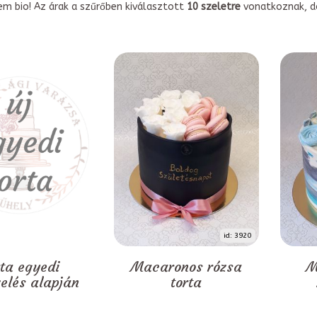
em bio! Az árak a szűrőben kiválasztott
10 szeletre
vonatkoznak, do
id: 3920
rta egyedi
Macaronos rózsa
M
zelés alapján
torta