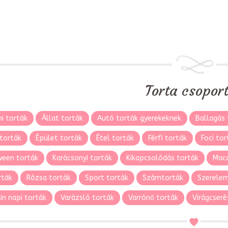
Torta csopor
i torták
Állat torták
Autó torták gyerekeknek
Ballagás 
torták
Épület torták
Étel torták
Férfi torták
Foci tor
ween torták
Karácsonyi torták
Kikapcsolódás torták
Maca
rták
Rózsa torták
Sport torták
Számtorták
Szerelem
in napi torták
Varázsló torták
Varrónő torták
Virágcseré