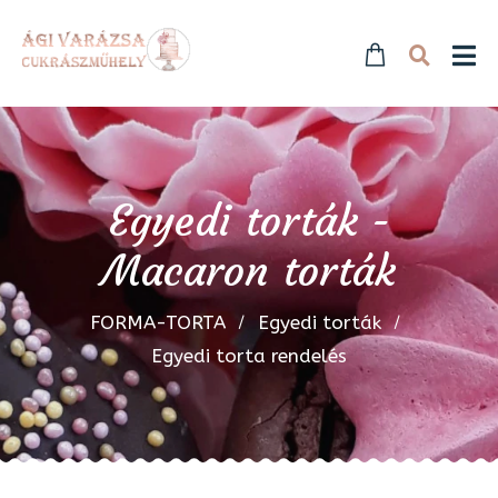
Egyedi torták -
Macaron torták
FORMA-TORTA
Egyedi torták
Egyedi torta rendelés