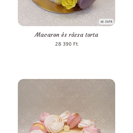
id: 2476
Macaron és rózsa torta
28 390 Ft