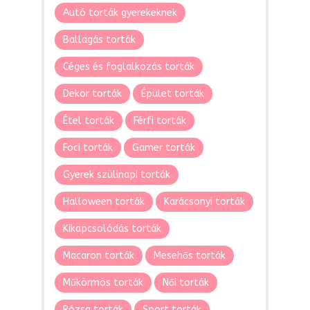
Autó torták gyerekeknek
Ballagás torták
Céges és foglalkozás torták
Dekor torták
Épület torták
Étel torták
Férfi torták
Foci torták
Gamer torták
Gyerek szülinapi torták
Halloween torták
Karácsonyi torták
Kikapcsolódás torták
Macaron torták
Mesehős torták
Műkörmös torták
Női torták
Rózsa torták
Sport torták