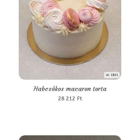
id: 1831
Habcsókos macaron torta
28 212 Ft