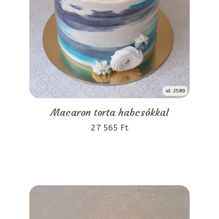
id: 2589
Macaron torta habcsókkal
27 565 Ft