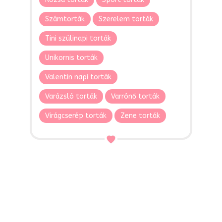
Számtorták
Szerelem torták
Tini szülinapi torták
Unikornis torták
Valentin napi torták
Varázsló torták
Varrónő torták
Virágcserép torták
Zene torták