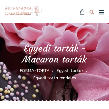
Egyedi torták -
Macaron torták
FORMA-TORTA
Egyedi torták
Egyedi torta rendelés