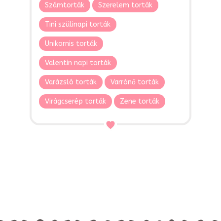
Számtorták
Szerelem torták
Tini szülinapi torták
Unikornis torták
Valentin napi torták
Varázsló torták
Varrónő torták
Virágcserép torták
Zene torták