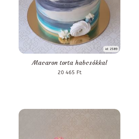
id: 2589
Macaron torta habcsókkal
20 465 Ft