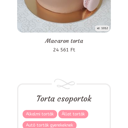
id: 1012
Macaron torta
24 561 Ft
Torta csoportok
Alkalmi torták
Állat torták
Autó torták gyerekeknek