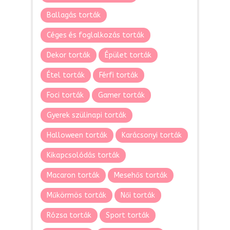
Ballagás torták
Céges és foglalkozás torták
Dekor torták
Épület torták
Étel torták
Férfi torták
Foci torták
Gamer torták
Gyerek szülinapi torták
Halloween torták
Karácsonyi torták
Kikapcsolódás torták
Macaron torták
Mesehős torták
Műkörmös torták
Női torták
Rózsa torták
Sport torták