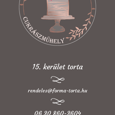
15. kerület torta
rendeles@forma-torta.hu
06 30 860-3604