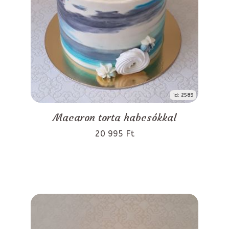
id: 2589
Macaron torta habcsókkal
20 995 Ft