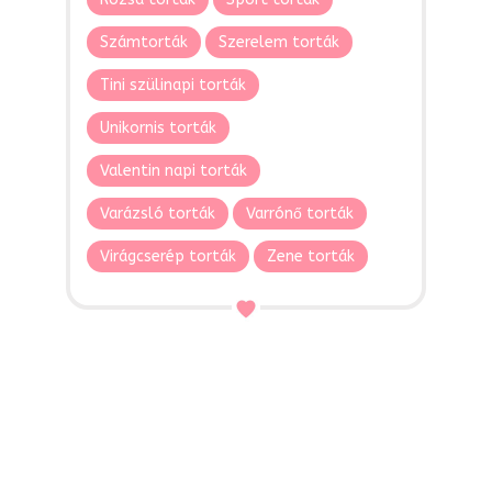
Számtorták
Szerelem torták
Tini szülinapi torták
Unikornis torták
Valentin napi torták
Varázsló torták
Varrónő torták
Virágcserép torták
Zene torták