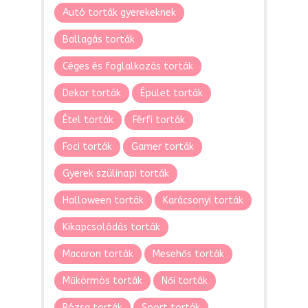
Autó torták gyerekeknek
Ballagás torták
Céges és foglalkozás torták
Dekor torták
Épület torták
Étel torták
Férfi torták
Foci torták
Gamer torták
Gyerek szülinapi torták
Halloween torták
Karácsonyi torták
Kikapcsolódás torták
Macaron torták
Mesehős torták
Műkörmös torták
Női torták
Rózsa torták
Sport torták