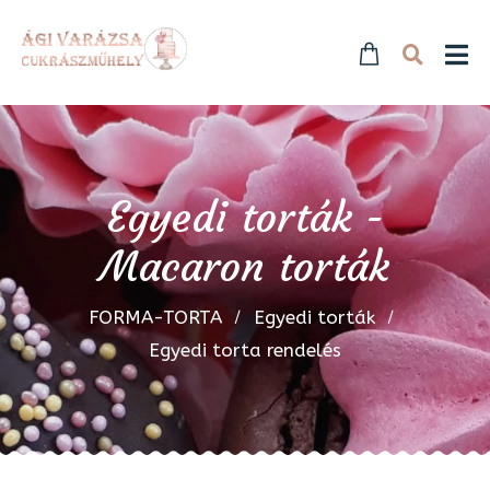
Egyedi torták -
Macaron torták
FORMA-TORTA
Egyedi torták
Egyedi torta rendelés