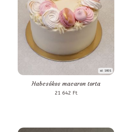
id: 1831
Habcsókos macaron torta
21 642 Ft