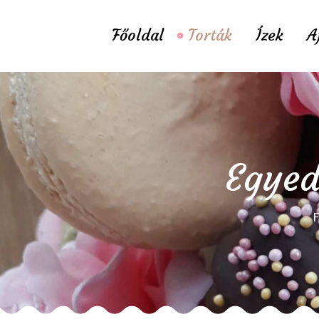
Főoldal
Torták
Ízek
A
Egyed