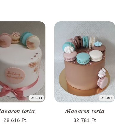
id: 1141
id: 1012
acaron torta
Macaron torta
28 616 Ft
32 781 Ft