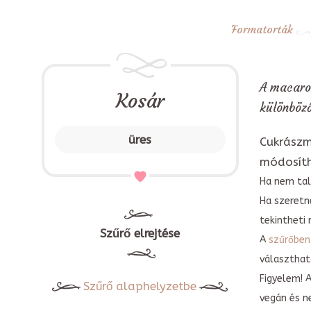
Formatorták
A macaron
Kosár
különböző
üres
Cukrászm
módosít
Ha nem tal
Ha szeretn
tekintheti 
Szűrő elrejtése
A
szűrőben
választható
Figyelem! 
Szűrő alaphelyzetbe
vegán és n