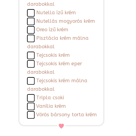
darabokkal
Nutella ízű krém
Nutellás mogyorós krém
Oreo ízű krém
Pisztácia krém málna
darabokkal
Tejcsokis krém
Tejcsokis krém eper
darabokkal
Tejcsokis krém málna
darabokkal
Tripla csoki
Vanília krém
Vörös bársony torta krém