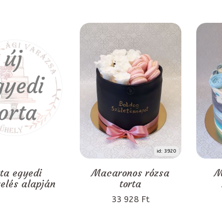
id: 3920
rta egyedi
Macaronos rózsa
M
zelés alapján
torta
33 928 Ft