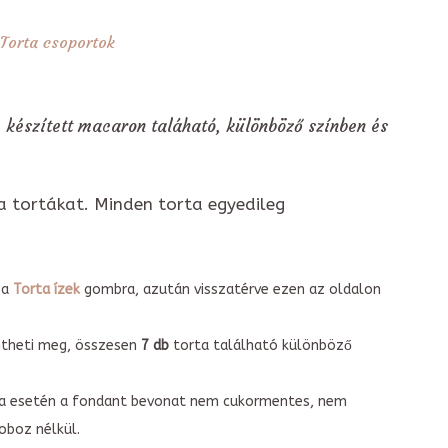
Torta csoportok
 készített macaron taláható, különböző színben és
a tortákat. Minden torta egyedileg
 a
Torta ízek
gombra, azután visszatérve ezen az oldalon
intheti meg, összesen
7 db
torta található különböző
torta esetén a fondant bevonat nem cukormentes, nem
boz nélkül.