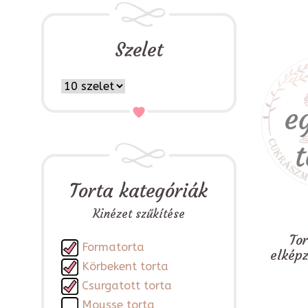
Szelet
Torta kategóriák
Kinézet szűkítése
To
Formatorta
elkép
Körbekent torta
Csurgatott torta
Mousse torta