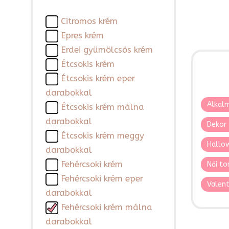
Citromos krém
Epres krém
Erdei gyümölcsös krém
Étcsokis krém
Étcsokis krém eper
darabokkal
Alkalm
Étcsokis krém málna
darabokkal
Dekor 
Étcsokis krém meggy
Hallo
darabokkal
Fehércsoki krém
Női to
Fehércsoki krém eper
Valent
darabokkal
Fehércsoki krém málna
darabokkal