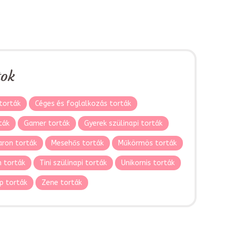
tok
torták
Céges és foglalkozás torták
ták
Gamer torták
Gyerek szülinapi torták
ron torták
Mesehős torták
Műkörmös torták
 torták
Tini szülinapi torták
Unikornis torták
p torták
Zene torták