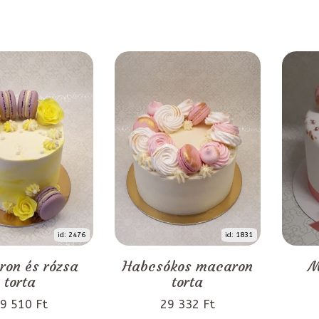
id: 2476
id: 1831
on és rózsa
Habcsókos macaron
M
torta
torta
9 510 Ft
29 332 Ft