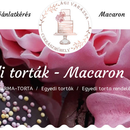
jánlatkérés
Macaron
i torták - Macaron 
FORMA-TORTA
Egyedi torták
Egyedi torta rendel