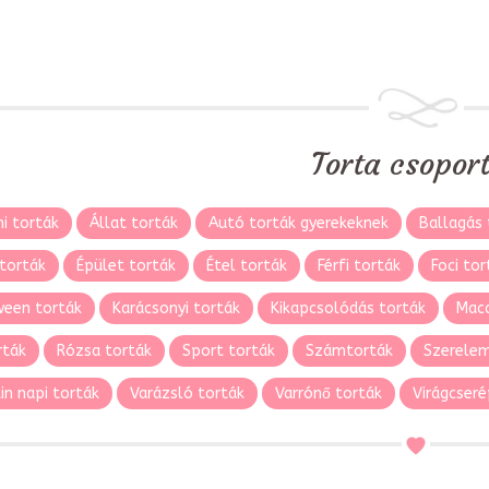
Torta csopor
i torták
Állat torták
Autó torták gyerekeknek
Ballagás 
torták
Épület torták
Étel torták
Férfi torták
Foci tor
ween torták
Karácsonyi torták
Kikapcsolódás torták
Maca
rták
Rózsa torták
Sport torták
Számtorták
Szerelem
in napi torták
Varázsló torták
Varrónő torták
Virágcseré