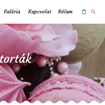
Galéria
Kapcsolat
Rólam
torták
és