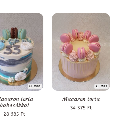
id: 2589
id: 2573
acaron torta
Macaron torta
habcsókkal
34 375 Ft
28 685 Ft