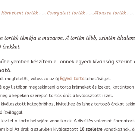
Körbekent torták
Csurgatott torták
Mousse torták
 torták témája a macaron. A tortán több, szintén általam
 ízekkel.
űhelyemben készítem el önnek egyedi kívánság szerint 
ható.
ál megfelelőt, válassza az új
Egyedi torta
lehetőséget.
é egy listában megtekinteni a torta krémeket és ízeket, kattintson
meg a képeken szereplő torták árát a kiválasztott ízzel.
kiválasztott kategóriához, kivitelhez és ízhez tartozó árakat tek
 ízvilággal:
A kivitel a torta belsejére vonatkozik. A díszítés valamint forma
em bio! Az árak a szűrőben kiválasztott
10 szeletre
vonatkoznak, do