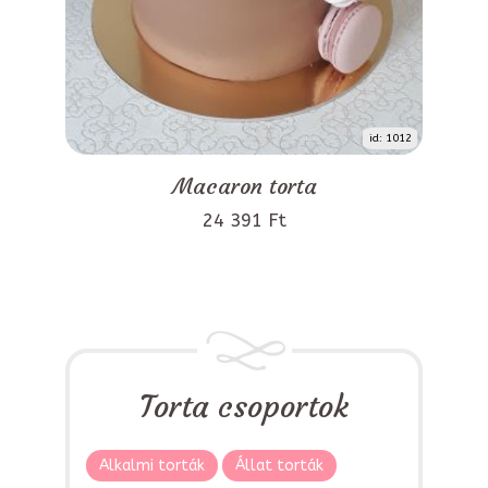
id: 1012
Macaron torta
24 391 Ft
Torta csoportok
Alkalmi torták
Állat torták