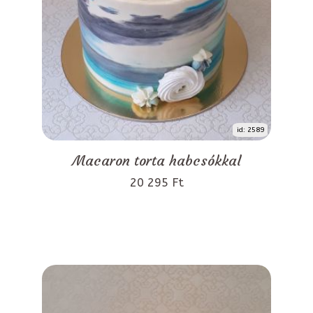
id: 2589
Macaron torta habcsókkal
20 295 Ft