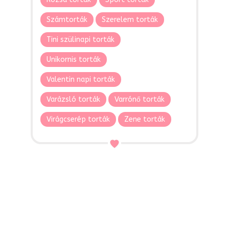
Számtorták
Szerelem torták
Tini szülinapi torták
Unikornis torták
Valentin napi torták
Varázsló torták
Varrónő torták
Virágcserép torták
Zene torták