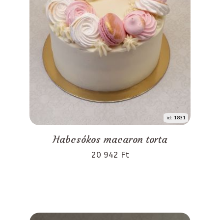
id: 1831
Habcsókos macaron torta
20 942 Ft