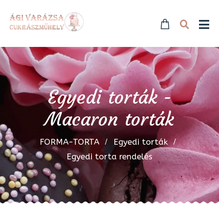
Egyedi torták -
Macaron torták
FORMA-TORTA
Egyedi torták
Egyedi torta rendelés