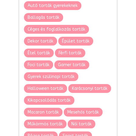
Autó torták gyerekeknek
Ballagás torták
Céges és foglalkozás torták
Dekor torták
Épület torták
Étel torták
Férfi torták
Foci torták
Gamer torták
Gyerek szülinapi torták
Halloween torták
Karácsonyi torták
Kikapcsolódás torták
Macaron torták
Mesehős torták
Műkörmös torták
Női torták
Rózsa torták
Sport torták