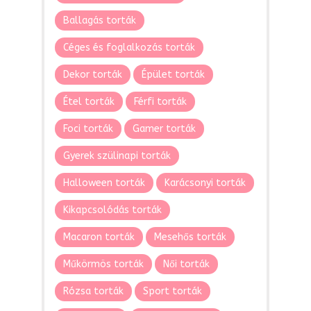
Ballagás torták
Céges és foglalkozás torták
Dekor torták
Épület torták
Étel torták
Férfi torták
Foci torták
Gamer torták
Gyerek szülinapi torták
Halloween torták
Karácsonyi torták
Kikapcsolódás torták
Macaron torták
Mesehős torták
Műkörmös torták
Női torták
Rózsa torták
Sport torták