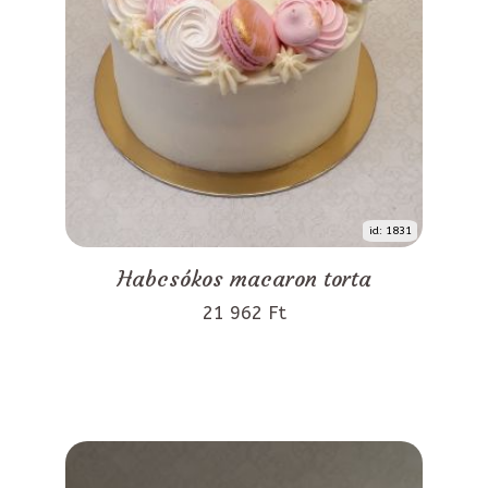
id: 1831
Habcsókos macaron torta
21 962 Ft