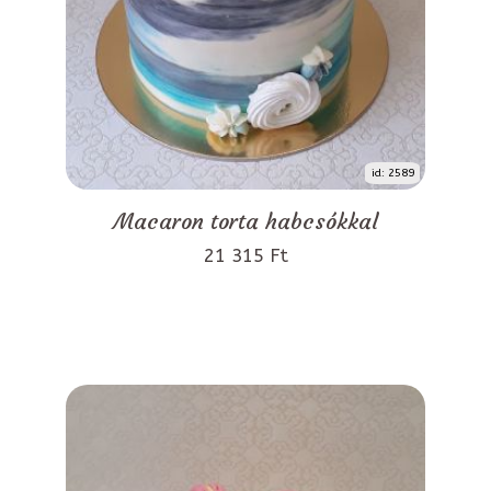
id: 2589
Macaron torta habcsókkal
21 315 Ft