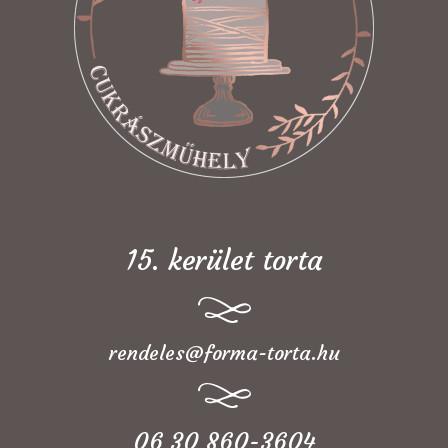
15. kerület torta
rendeles@forma-torta.hu
06 30 860-3604