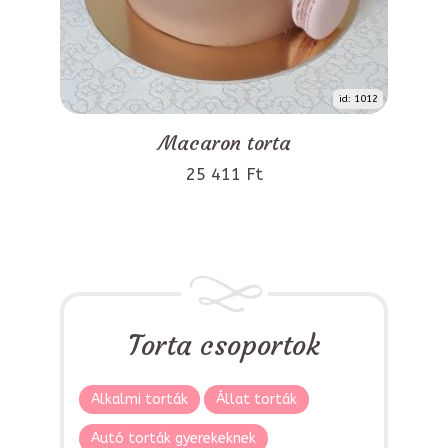
id: 1012
Macaron torta
25 411 Ft
Torta csoportok
Alkalmi torták
Állat torták
Autó torták gyerekeknek