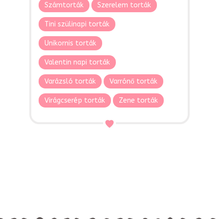
Számtorták
Szerelem torták
Tini szülinapi torták
Unikornis torták
Valentin napi torták
Varázsló torták
Varrónő torták
Virágcserép torták
Zene torták