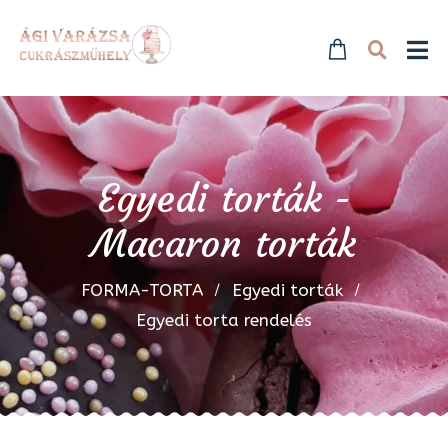
Egyedi torták -
Macaron torták
FORMA-TORTA
Egyedi torták
Egyedi torta rendelés