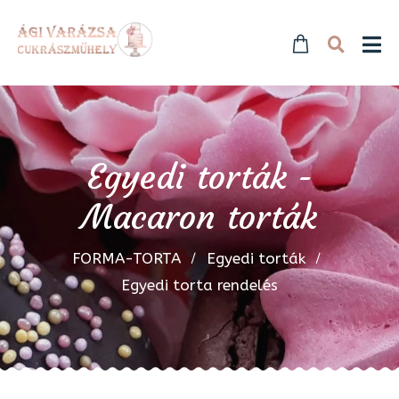
Egyedi torták -
Macaron torták
FORMA-TORTA
Egyedi torták
Egyedi torta rendelés