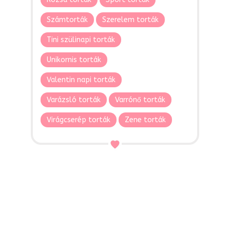
Számtorták
Szerelem torták
Tini szülinapi torták
Unikornis torták
Valentin napi torták
Varázsló torták
Varrónő torták
Virágcserép torták
Zene torták