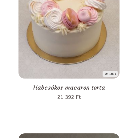
id: 1831
Habcsókos macaron torta
21 392 Ft