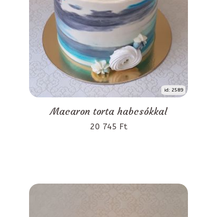
id: 2589
Macaron torta habcsókkal
20 745 Ft