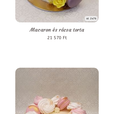
id: 2476
Macaron és rózsa torta
21 570 Ft