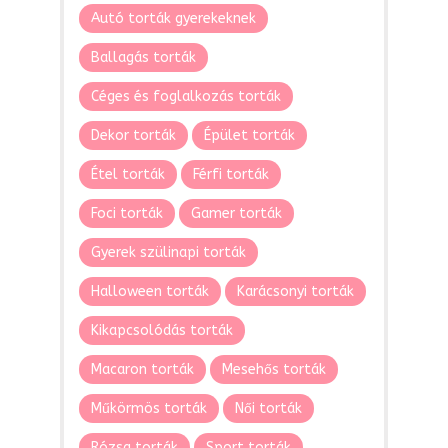
Autó torták gyerekeknek
Ballagás torták
Céges és foglalkozás torták
Dekor torták
Épület torták
Étel torták
Férfi torták
Foci torták
Gamer torták
Gyerek szülinapi torták
Halloween torták
Karácsonyi torták
Kikapcsolódás torták
Macaron torták
Mesehős torták
Műkörmös torták
Női torták
Rózsa torták
Sport torták