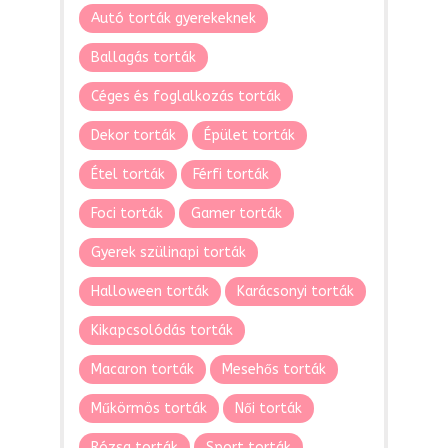
Autó torták gyerekeknek
Ballagás torták
Céges és foglalkozás torták
Dekor torták
Épület torták
Étel torták
Férfi torták
Foci torták
Gamer torták
Gyerek szülinapi torták
Halloween torták
Karácsonyi torták
Kikapcsolódás torták
Macaron torták
Mesehős torták
Műkörmös torták
Női torták
Rózsa torták
Sport torták