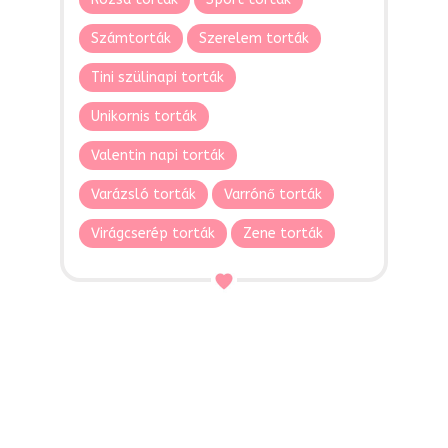
Számtorták
Szerelem torták
Tini szülinapi torták
Unikornis torták
Valentin napi torták
Varázsló torták
Varrónő torták
Virágcserép torták
Zene torták