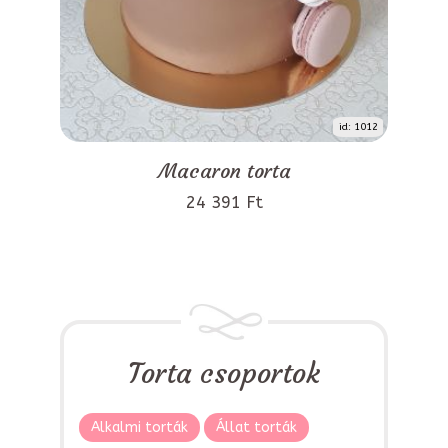
id: 1012
Macaron torta
24 391 Ft
Torta csoportok
Alkalmi torták
Állat torták