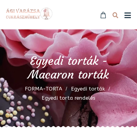
Egyedi torták -
Macaron torták
FORMA-TORTA
Egyedi torták
Egyedi torta rendelés