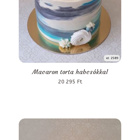
id: 2589
Macaron torta habcsókkal
20 295 Ft