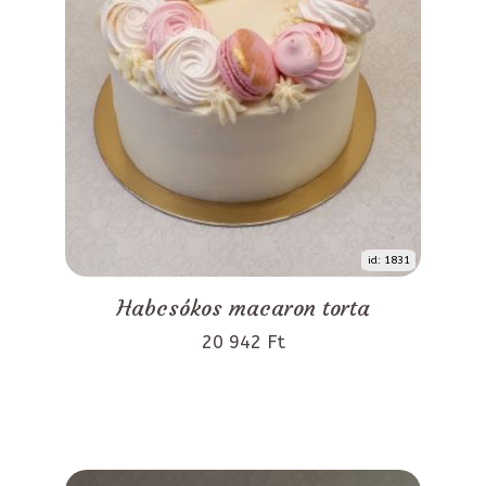
id: 1831
Habcsókos macaron torta
20 942 Ft