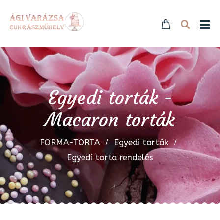
Egyedi torták -
Macaron torták
FORMA-TORTA
Egyedi torták
Egyedi torta rendelés