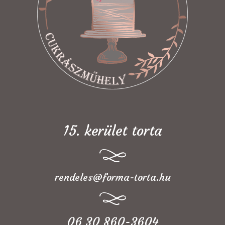
15. kerület torta
rendeles@forma-torta.hu
06 30 860-3604