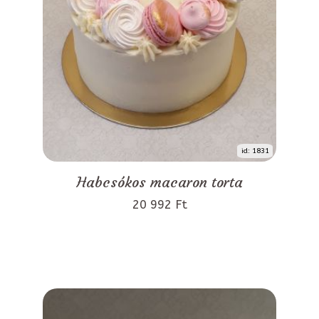
id: 1831
Habcsókos macaron torta
20 992 Ft