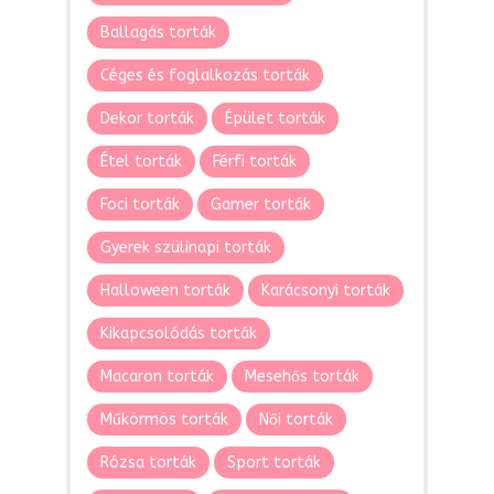
Ballagás torták
Céges és foglalkozás torták
Dekor torták
Épület torták
Étel torták
Férfi torták
Foci torták
Gamer torták
Gyerek szülinapi torták
Halloween torták
Karácsonyi torták
Kikapcsolódás torták
Macaron torták
Mesehős torták
Műkörmös torták
Női torták
Rózsa torták
Sport torták