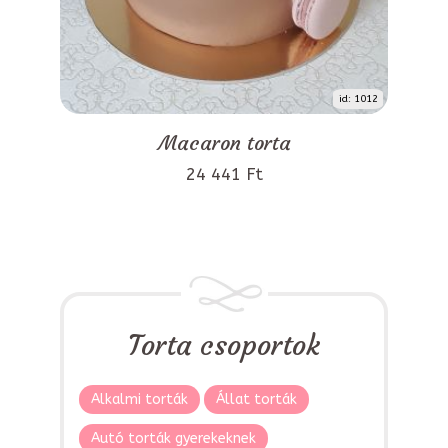
id: 1012
Macaron torta
24 441 Ft
Torta csoportok
Alkalmi torták
Állat torták
Autó torták gyerekeknek