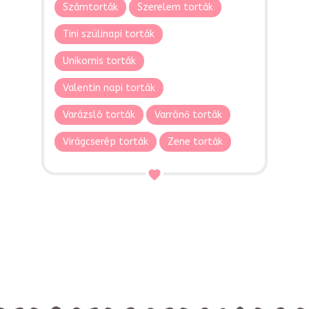
Számtorták
Szerelem torták
Tini szülinapi torták
Unikornis torták
Valentin napi torták
Varázsló torták
Varrónő torták
Virágcserép torták
Zene torták