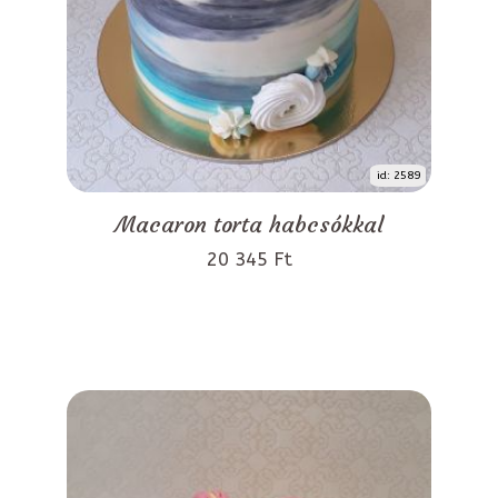
id: 2589
Macaron torta habcsókkal
20 345 Ft