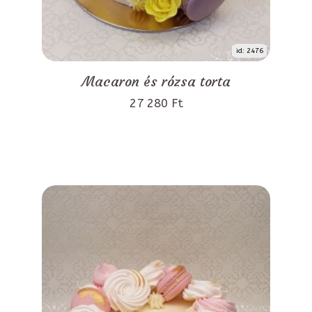
id: 2476
Macaron és rózsa torta
27 280 Ft