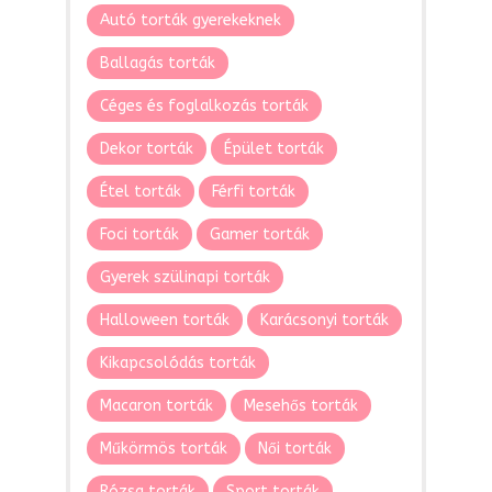
Autó torták gyerekeknek
Ballagás torták
Céges és foglalkozás torták
Dekor torták
Épület torták
Étel torták
Férfi torták
Foci torták
Gamer torták
Gyerek szülinapi torták
Halloween torták
Karácsonyi torták
Kikapcsolódás torták
Macaron torták
Mesehős torták
Műkörmös torták
Női torták
Rózsa torták
Sport torták