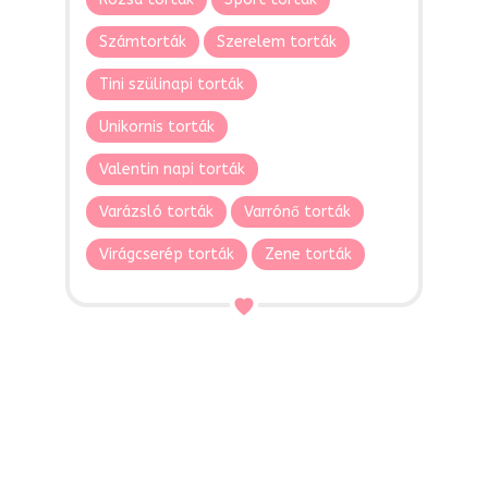
Számtorták
Szerelem torták
Tini szülinapi torták
Unikornis torták
Valentin napi torták
Varázsló torták
Varrónő torták
Virágcserép torták
Zene torták