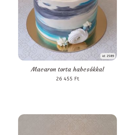
id: 2589
Macaron torta habcsókkal
26 455 Ft