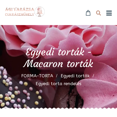
Egyedi torták -
Macaron torták
FORMA-TORTA
Egyedi torták
Egyedi torta rendelés