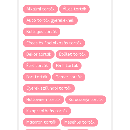
Alkalmi torták
Állat torták
Autó torták gyerekeknek
Ballagás torták
Céges és foglalkozás torták
Dekor torták
Épület torták
Étel torták
Férfi torták
Foci torták
Gamer torták
Gyerek szülinapi torták
Halloween torták
Karácsonyi torták
Kikapcsolódás torták
Macaron torták
Mesehős torták