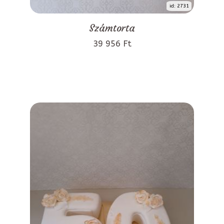
id: 2731
Számtorta
39 956 Ft