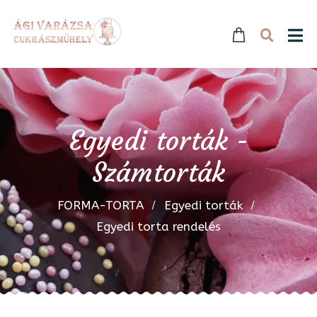
Egyedi torták -
Számtorták
FORMA-TORTA
Egyedi torták
Egyedi torta rendelés