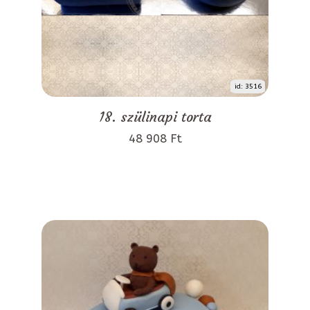
id: 3516
18. szülinapi torta
48 908 Ft