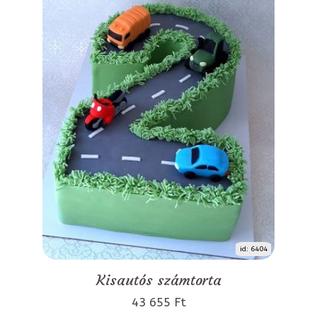
id: 6404
Kisautós számtorta
43 655 Ft