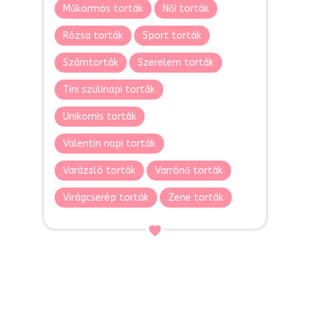
Műkörmös torták
Női torták
Rózsa torták
Sport torták
Számtorták
Szerelem torták
Tini szülinapi torták
Unikornis torták
Valentin napi torták
Varázsló torták
Varrónő torták
Virágcserép torták
Zene torták