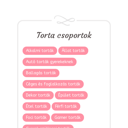
Torta csoportok
Alkalmi torták
Állat torták
Autó torták gyerekeknek
Ballagás torták
Céges és foglalkozás torták
Dekor torták
Épület torták
Étel torták
Férfi torták
Foci torták
Gamer torták