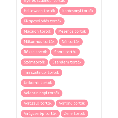
Gyerek szülinapi torták
Halloween torták
Karácsonyi torták
Kikapcsolódás torták
Macaron torták
Mesehős torták
Műkörmös torták
Női torták
Rózsa torták
Sport torták
Számtorták
Szerelem torták
Tini szülinapi torták
Unikornis torták
Valentin napi torták
Varázsló torták
Varrónő torták
Virágcserép torták
Zene torták