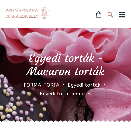
Egyedi torták -
Macaron torták
FORMA-TORTA
Egyedi torták
Egyedi torta rendelés