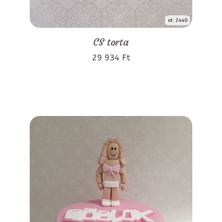
id: 2440
CS torta
29 934 Ft