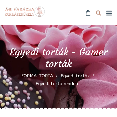
Egyedi torták - Gamer
torták
FORMA-TORTA
Egyedi torták
Egyedi torta rendelés