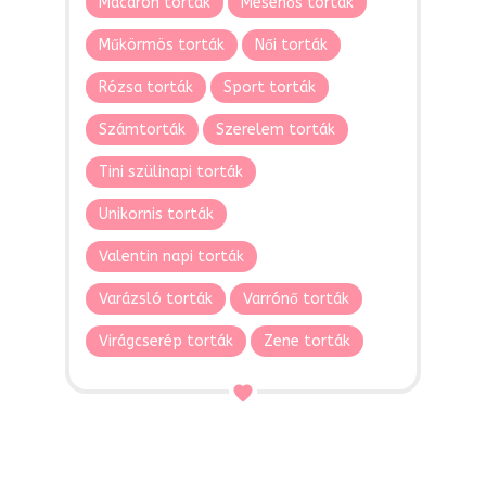
Macaron torták
Mesehős torták
Műkörmös torták
Női torták
Rózsa torták
Sport torták
Számtorták
Szerelem torták
Tini szülinapi torták
Unikornis torták
Valentin napi torták
Varázsló torták
Varrónő torták
Virágcserép torták
Zene torták