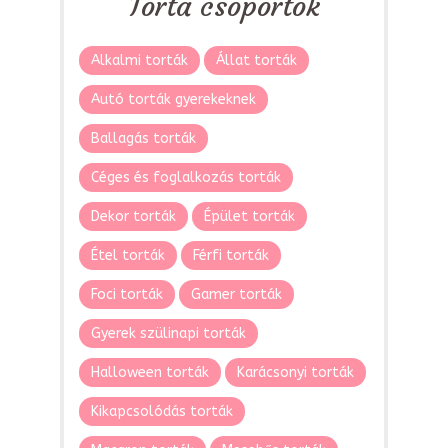
Torta csoportok
Alkalmi torták
Állat torták
Autó torták gyerekeknek
Ballagás torták
Céges és foglalkozás torták
Dekor torták
Épület torták
Étel torták
Férfi torták
Foci torták
Gamer torták
Gyerek szülinapi torták
Halloween torták
Karácsonyi torták
Kikapcsolódás torták