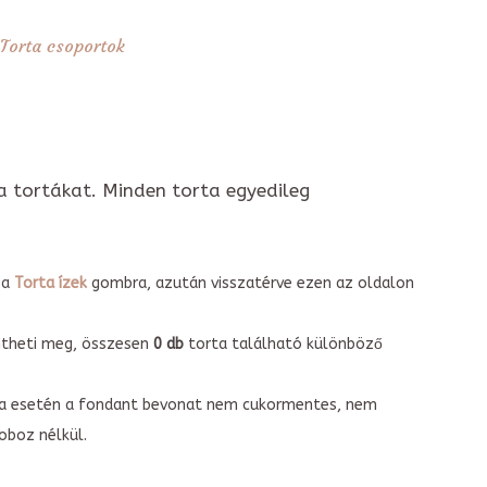
Torta csoportok
a tortákat. Minden torta egyedileg
 a
Torta ízek
gombra, azután visszatérve ezen az oldalon
intheti meg, összesen
0 db
torta található különböző
torta esetén a fondant bevonat nem cukormentes, nem
boz nélkül.