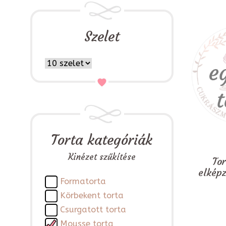
Szelet
Torta kategóriák
Kinézet szűkítése
To
elkép
Formatorta
Körbekent torta
Csurgatott torta
Mousse torta