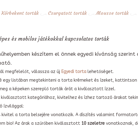
Körbekent torták
Csurgatott torták
Mousse torták
pes és mobilos játékokkal kapcsolatos torták
űhelyemben készítem el önnek egyedi kívánság szerint 
ható.
ál megfelelőt, válassza az új
Egyedi torta
lehetőséget.
é egy listában megtekinteni a torta krémeket és ízeket, kattintson
meg a képeken szereplő torták árát a kiválasztott ízzel.
kiválasztott kategóriához, kivitelhez és ízhez tartozó árakat tek
 ízvilággal:
A kivitel a torta belsejére vonatkozik. A díszítés valamint forma
em bio! Az árak a szűrőben kiválasztott
10 szeletre
vonatkoznak, do