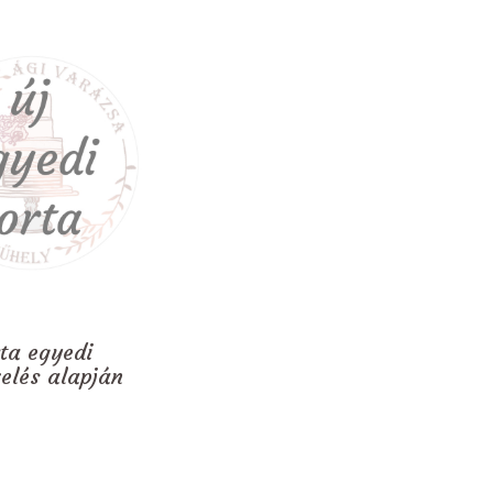
rta egyedi
zelés alapján