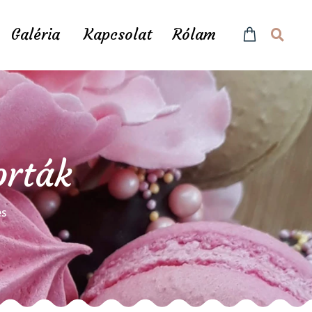
Galéria
Kapcsolat
Rólam
orták
és