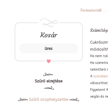
Formatorták
Számítógé
Kosár
Cukrászm
üres
módosít
Ha nem tal
Ha szeretn
tekintheti 
A
szűrőben
Szűrő elrejtése
választható
Figyelem! 
vegán és n
Szűrő alaphelyzetbe