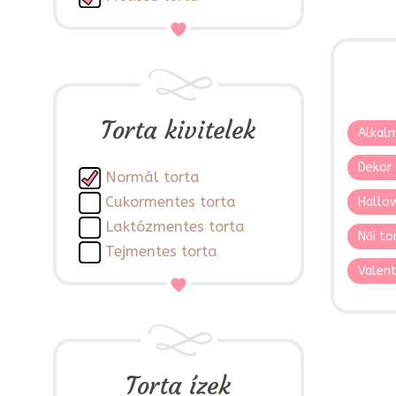
Torta kivitelek
Alkalm
Dekor 
Normál torta
Cukormentes torta
Hallo
Laktózmentes torta
Női to
Tejmentes torta
Valent
Torta ízek