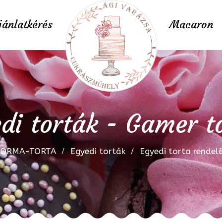
jánlatkérés
Macaron
di torták - Gamer t
FORMA-TORTA
Egyedi torták
Egyedi torta rendel