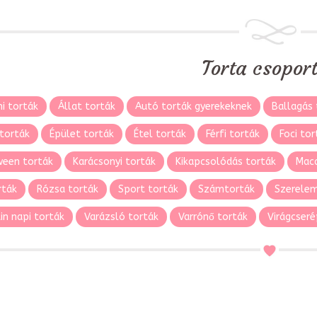
Torta csopor
i torták
Állat torták
Autó torták gyerekeknek
Ballagás 
torták
Épület torták
Étel torták
Férfi torták
Foci tor
ween torták
Karácsonyi torták
Kikapcsolódás torták
Maca
rták
Rózsa torták
Sport torták
Számtorták
Szerelem
in napi torták
Varázsló torták
Varrónő torták
Virágcseré