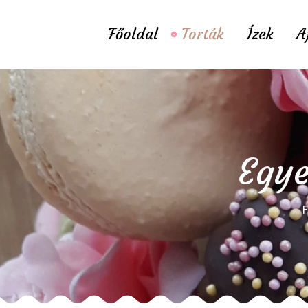
Főoldal
Torták
Ízek
A
Egye