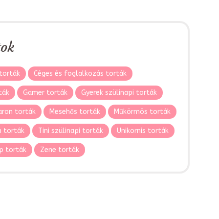
tok
torták
Céges és foglalkozás torták
ták
Gamer torták
Gyerek szülinapi torták
ron torták
Mesehős torták
Műkörmös torták
 torták
Tini szülinapi torták
Unikornis torták
p torták
Zene torták