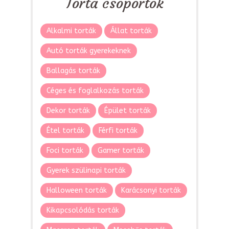
Torta csoportok
Alkalmi torták
Állat torták
Autó torták gyerekeknek
Ballagás torták
Céges és foglalkozás torták
Dekor torták
Épület torták
Étel torták
Férfi torták
Foci torták
Gamer torták
Gyerek szülinapi torták
Halloween torták
Karácsonyi torták
Kikapcsolódás torták