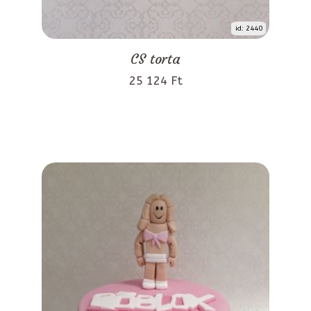
id: 2440
CS torta
25 124 Ft