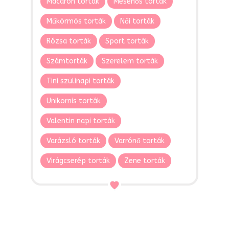
Macaron torták
Mesehős torták
Műkörmös torták
Női torták
Rózsa torták
Sport torták
Számtorták
Szerelem torták
Tini szülinapi torták
Unikornis torták
Valentin napi torták
Varázsló torták
Varrónő torták
Virágcserép torták
Zene torták