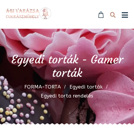
Egyedi torták - Gamer
torták
FORMA-TORTA
Egyedi torták
Egyedi torta rendelés