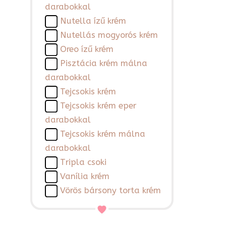
darabokkal
Nutella ízű krém
Nutellás mogyorós krém
Oreo ízű krém
Pisztácia krém málna
darabokkal
Tejcsokis krém
Tejcsokis krém eper
darabokkal
Tejcsokis krém málna
darabokkal
Tripla csoki
Vanília krém
Vörös bársony torta krém