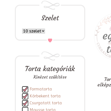
Szelet
Torta kategóriák
Kinézet szűkítése
To
elkép
Formatorta
Körbekent torta
Csurgatott torta
Mousse torta