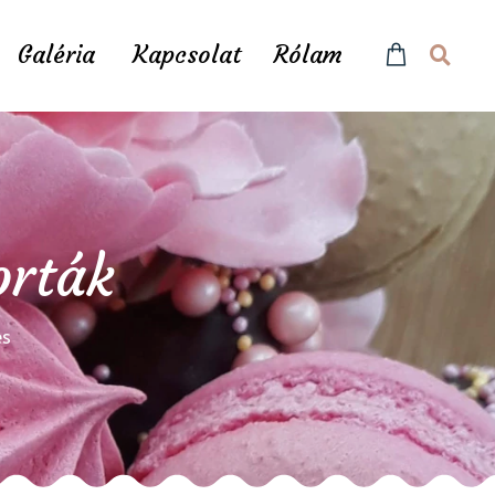
Galéria
Kapcsolat
Rólam
orták
és