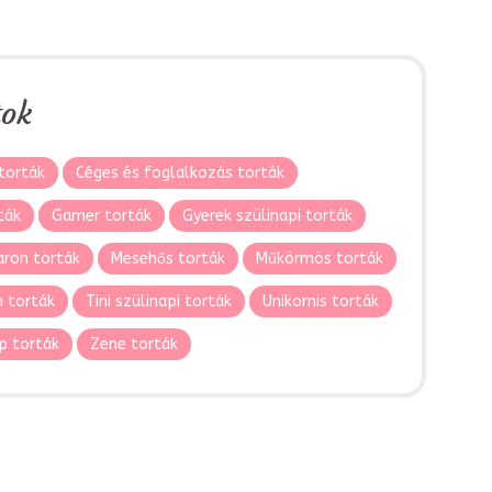
tok
torták
Céges és foglalkozás torták
ták
Gamer torták
Gyerek szülinapi torták
ron torták
Mesehős torták
Műkörmös torták
 torták
Tini szülinapi torták
Unikornis torták
p torták
Zene torták