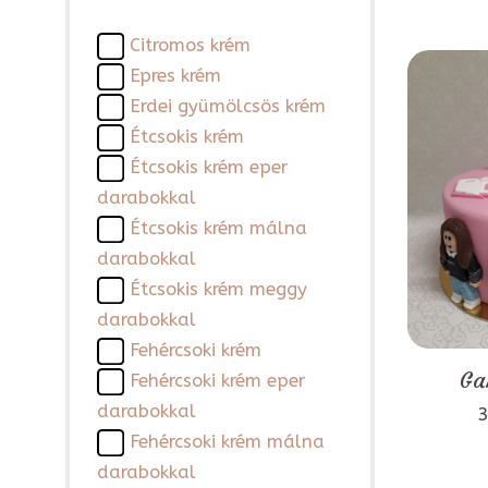
Citromos krém
Epres krém
Erdei gyümölcsös krém
Étcsokis krém
Étcsokis krém eper
darabokkal
Étcsokis krém málna
darabokkal
Étcsokis krém meggy
darabokkal
Fehércsoki krém
Ga
Fehércsoki krém eper
darabokkal
3
Fehércsoki krém málna
darabokkal