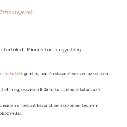
Torta csoportok
a tortákat. Minden torta egyedileg
 a
Torta ízek
gombra, azután visszatérve ezen az oldalon
intheti meg, összesen
8 db
torta található különböző
torta esetén a fondant bevonat nem cukormentes, nem
boz nélkül.