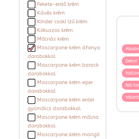
Fekete-erdő krém
Kávés krém
Kinder csoki ízű krém
Kókuszos krém
Málnás krém
Mascarpone krém áfonya
Alkalm
darabokkal
Dekor 
Mascarpone krém barack
Hallo
darabokkal
Mascarpone krém eper
Női to
darabokkal
Valent
Mascarpone krém erdei
gyümölcs darabokkal
Mascarpone krém málna
darabokkal
Mascarpone krém mangó