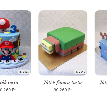
id: 5021
id: 2944
ték torta
Játék figura torta
Ját
0 260 Ft
30 260 Ft