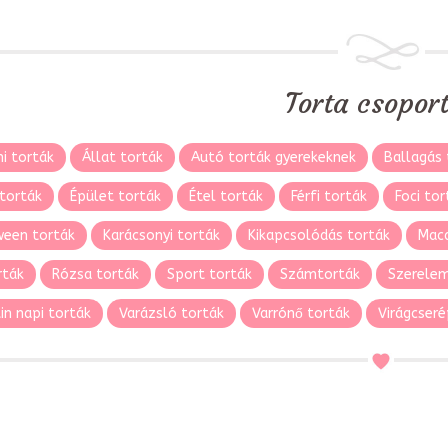
Torta csopor
i torták
Állat torták
Autó torták gyerekeknek
Ballagás 
torták
Épület torták
Étel torták
Férfi torták
Foci tor
ween torták
Karácsonyi torták
Kikapcsolódás torták
Maca
rták
Rózsa torták
Sport torták
Számtorták
Szerelem
in napi torták
Varázsló torták
Varrónő torták
Virágcseré