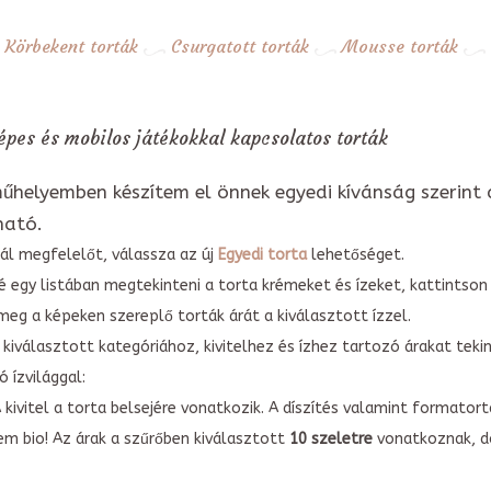
Körbekent torták
Csurgatott torták
Mousse torták
pes és mobilos játékokkal kapcsolatos torták
űhelyemben készítem el önnek egyedi kívánság szerint 
ható.
ál megfelelőt, válassza az új
Egyedi torta
lehetőséget.
é egy listában megtekinteni a torta krémeket és ízeket, kattintson
meg a képeken szereplő torták árát a kiválasztott ízzel.
kiválasztott kategóriához, kivitelhez és ízhez tartozó árakat tek
 ízvilággal:
A kivitel a torta belsejére vonatkozik. A díszítés valamint forma
em bio! Az árak a szűrőben kiválasztott
10 szeletre
vonatkoznak, do