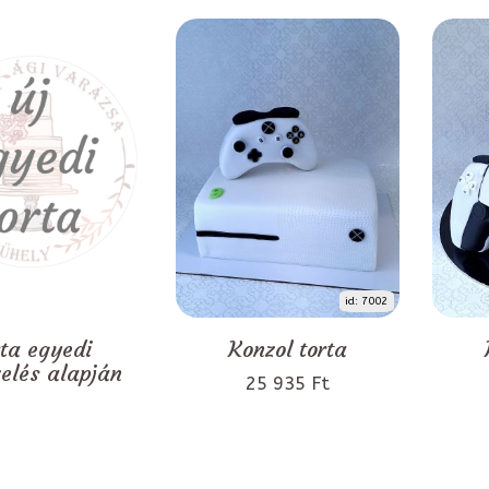
id: 7002
rta egyedi
Konzol torta
zelés alapján
25 935 Ft