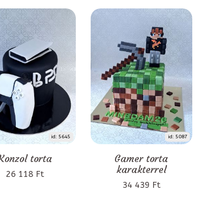
id: 5645
id: 5087
Konzol torta
Gamer torta
karakterrel
26 118 Ft
34 439 Ft