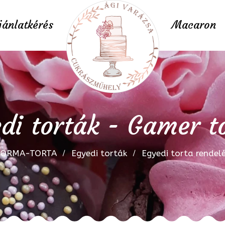
jánlatkérés
Macaron
di torták - Gamer t
FORMA-TORTA
Egyedi torták
Egyedi torta rendel