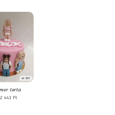
id: 907
mer torta
2 441 Ft