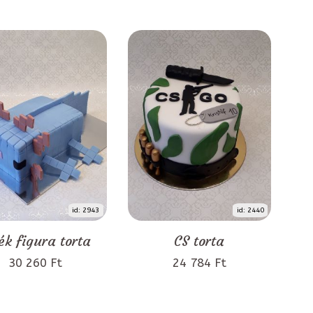
id: 2943
id: 2440
ék figura torta
CS torta
30 260 Ft
24 784 Ft