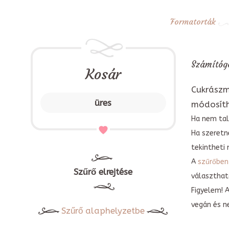
Formatorták
Számítógé
Kosár
Cukrászm
üres
módosít
Ha nem tal
Ha szeretn
tekintheti 
A
szűrőben
Szűrő elrejtése
választható
Figyelem! 
vegán és n
Szűrő alaphelyzetbe