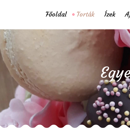
Főoldal
Torták
Ízek
A
Egye