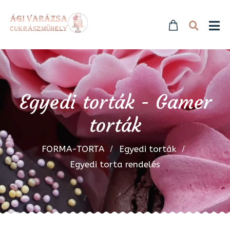
Egyedi torták - Gamer
torták
FORMA-TORTA
Egyedi torták
Egyedi torta rendelés