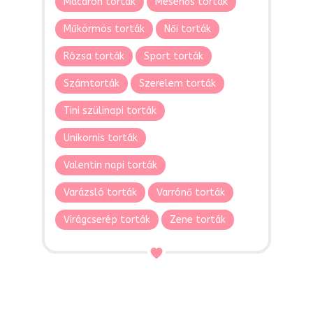
Macaron torták
Mesehős torták
Műkörmös torták
Női torták
Rózsa torták
Sport torták
Számtorták
Szerelem torták
Tini szülinapi torták
Unikornis torták
Valentin napi torták
Varázsló torták
Varrónő torták
Virágcserép torták
Zene torták