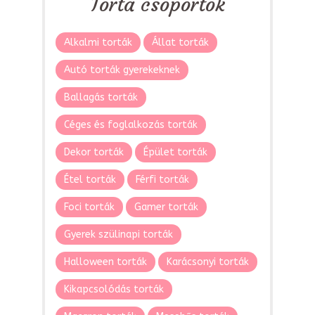
Torta csoportok
Alkalmi torták
Állat torták
Autó torták gyerekeknek
Ballagás torták
Céges és foglalkozás torták
Dekor torták
Épület torták
Étel torták
Férfi torták
Foci torták
Gamer torták
Gyerek szülinapi torták
Halloween torták
Karácsonyi torták
Kikapcsolódás torták