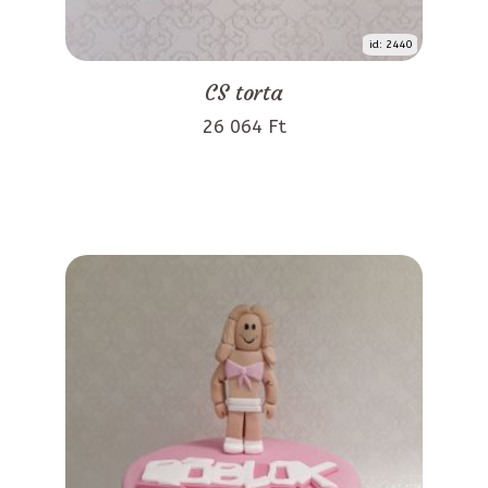
id: 2440
CS torta
26 064 Ft