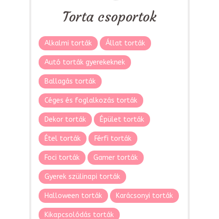
Torta csoportok
Alkalmi torták
Állat torták
Autó torták gyerekeknek
Ballagás torták
Céges és foglalkozás torták
Dekor torták
Épület torták
Étel torták
Férfi torták
Foci torták
Gamer torták
Gyerek szülinapi torták
Halloween torták
Karácsonyi torták
Kikapcsolódás torták