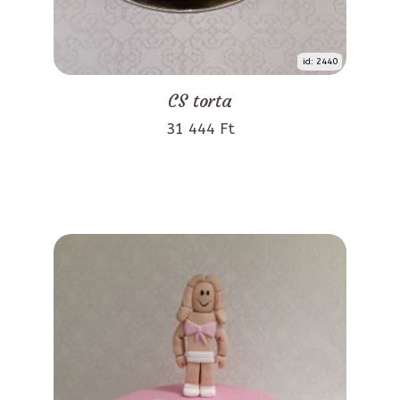
id: 2440
CS torta
31 444 Ft