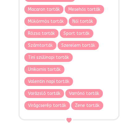
Macaron torták
Mesehős torták
Műkörmös torták
Női torták
Rózsa torták
Sport torták
Számtorták
Szerelem torták
Tini szülinapi torták
Unikornis torták
Valentin napi torták
Varázsló torták
Varrónő torták
Virágcserép torták
Zene torták