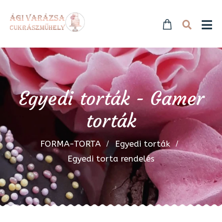
Egyedi torták - Gamer
torták
FORMA-TORTA
Egyedi torták
Egyedi torta rendelés