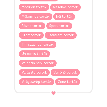
Macaron torták
Mesehős torták
Műkörmös torták
Női torták
Rózsa torták
Sport torták
Számtorták
Szerelem torták
Tini szülinapi torták
Unikornis torták
Valentin napi torták
Varázsló torták
Varrónő torták
Virágcserép torták
Zene torták