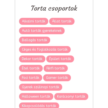
Torta csoportok
Alkalmi torták
Állat torták
Autó torták gyerekeknek
Ballagás torták
Céges és foglalkozás torták
Dekor torták
Épület torták
Étel torták
Férfi torták
Foci torták
Gamer torták
Gyerek szülinapi torták
Halloween torták
Karácsonyi torták
Kikapcsolódás torták