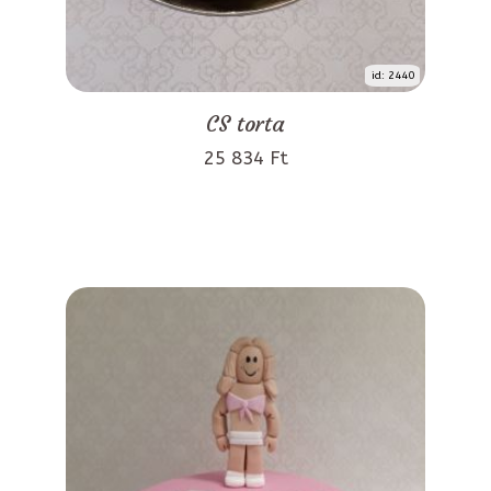
id: 2440
CS torta
25 834 Ft