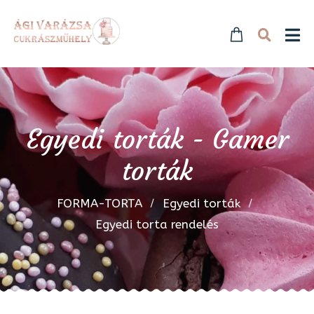
Egyedi torták - Gamer
torták
FORMA-TORTA
Egyedi torták
Egyedi torta rendelés