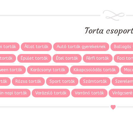
Torta csopor
i torták
Állat torták
Autó torták gyerekeknek
Ballagás 
torták
Épület torták
Étel torták
Férfi torták
Foci tor
ween torták
Karácsonyi torták
Kikapcsolódás torták
Maca
rták
Rózsa torták
Sport torták
Számtorták
Szerelem
in napi torták
Varázsló torták
Varrónő torták
Virágcseré