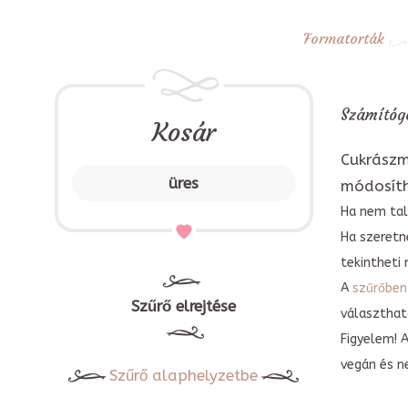
Formatorták
Számítógé
Kosár
Cukrászm
üres
módosít
Ha nem tal
Ha szeretn
tekintheti 
A
szűrőben
Szűrő elrejtése
választható
Figyelem! 
vegán és n
Szűrő alaphelyzetbe