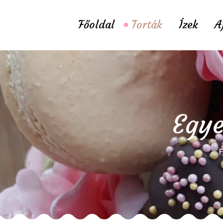
Főoldal
Torták
Ízek
A
Egye