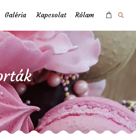
Galéria
Kapcsolat
Rólam
orták
és