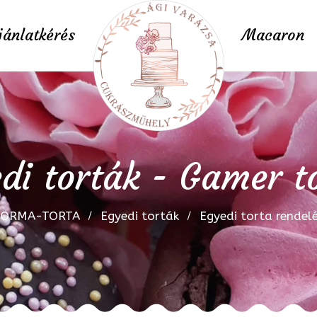
jánlatkérés
Macaron
di torták - Gamer t
FORMA-TORTA
Egyedi torták
Egyedi torta rendel