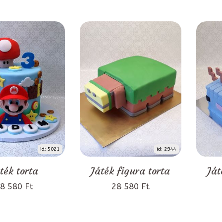
id: 5021
id: 2944
ték torta
Játék figura torta
Ját
8 580 Ft
28 580 Ft