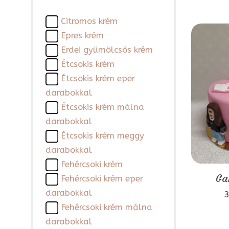
Citromos krém
Epres krém
Erdei gyümölcsös krém
Étcsokis krém
Étcsokis krém eper
darabokkal
Étcsokis krém málna
darabokkal
Étcsokis krém meggy
darabokkal
Fehércsoki krém
Ga
Fehércsoki krém eper
darabokkal
3
Fehércsoki krém málna
darabokkal