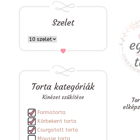
Szelet
Torta kategóriák
Kinézet szűkítése
To
elkép
Formatorta
Körbekent torta
Csurgatott torta
Mousse torta