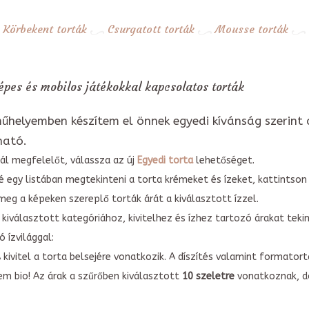
Körbekent torták
Csurgatott torták
Mousse torták
pes és mobilos játékokkal kapcsolatos torták
űhelyemben készítem el önnek egyedi kívánság szerint 
ható.
ál megfelelőt, válassza az új
Egyedi torta
lehetőséget.
é egy listában megtekinteni a torta krémeket és ízeket, kattintson
meg a képeken szereplő torták árát a kiválasztott ízzel.
kiválasztott kategóriához, kivitelhez és ízhez tartozó árakat tek
 ízvilággal:
A kivitel a torta belsejére vonatkozik. A díszítés valamint forma
em bio! Az árak a szűrőben kiválasztott
10 szeletre
vonatkoznak, do