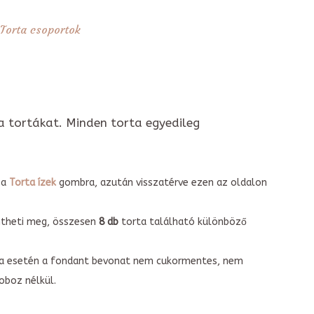
Torta csoportok
a tortákat. Minden torta egyedileg
 a
Torta ízek
gombra, azután visszatérve ezen az oldalon
intheti meg, összesen
8 db
torta található különböző
torta esetén a fondant bevonat nem cukormentes, nem
boz nélkül.