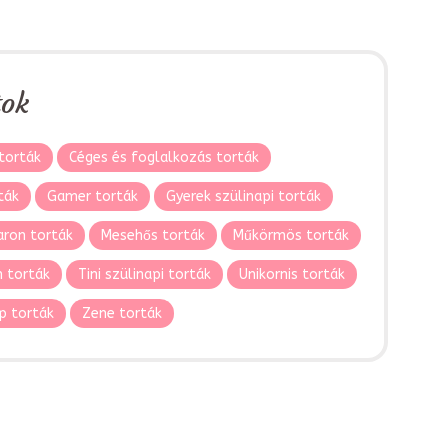
tok
torták
Céges és foglalkozás torták
ták
Gamer torták
Gyerek szülinapi torták
ron torták
Mesehős torták
Műkörmös torták
 torták
Tini szülinapi torták
Unikornis torták
p torták
Zene torták