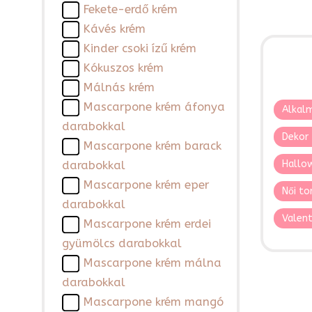
Fekete-erdő krém
Kávés krém
Kinder csoki ízű krém
Kókuszos krém
Málnás krém
Mascarpone krém áfonya
Alkalm
darabokkal
Dekor 
Mascarpone krém barack
Hallo
darabokkal
Mascarpone krém eper
Női to
darabokkal
Valent
Mascarpone krém erdei
gyümölcs darabokkal
Mascarpone krém málna
darabokkal
Mascarpone krém mangó