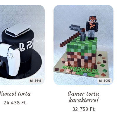
id: 5645
id: 5087
Konzol torta
Gamer torta
karakterrel
24 438 Ft
32 759 Ft