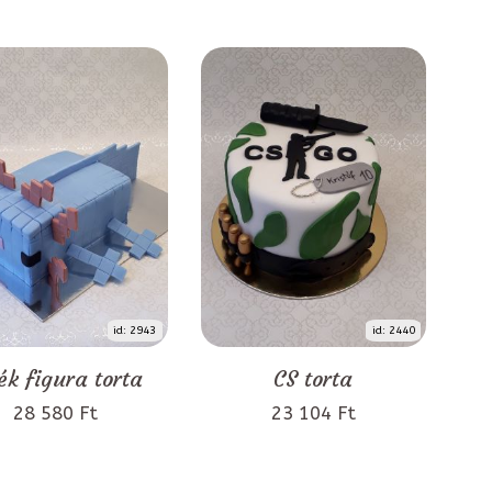
id: 2943
id: 2440
ék figura torta
CS torta
28 580 Ft
23 104 Ft