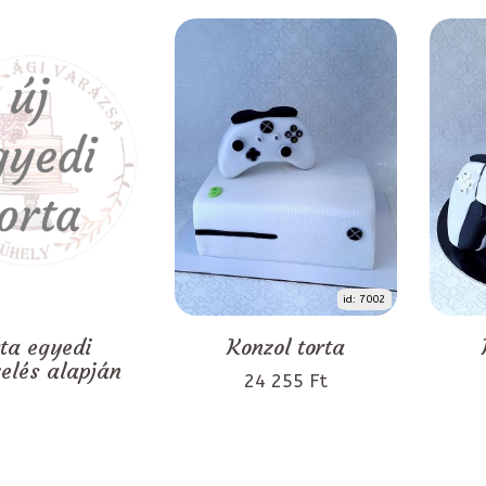
id: 7002
rta egyedi
Konzol torta
zelés alapján
24 255 Ft