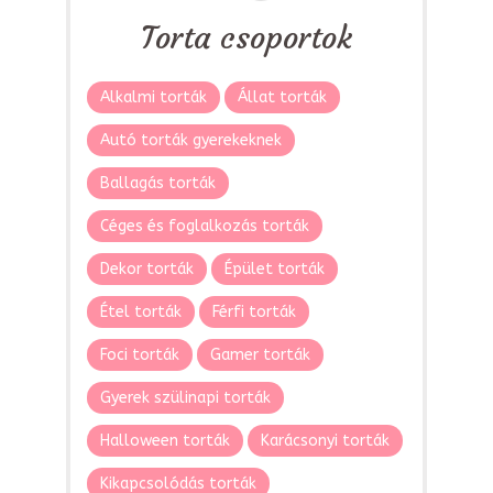
Torta csoportok
Alkalmi torták
Állat torták
Autó torták gyerekeknek
Ballagás torták
Céges és foglalkozás torták
Dekor torták
Épület torták
Étel torták
Férfi torták
Foci torták
Gamer torták
Gyerek szülinapi torták
Halloween torták
Karácsonyi torták
Kikapcsolódás torták