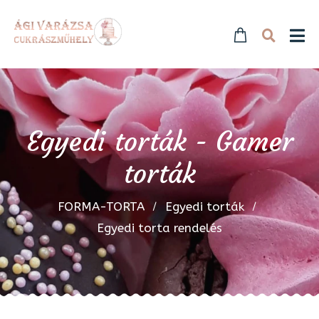
Egyedi torták - Gamer
torták
FORMA-TORTA
Egyedi torták
Egyedi torta rendelés