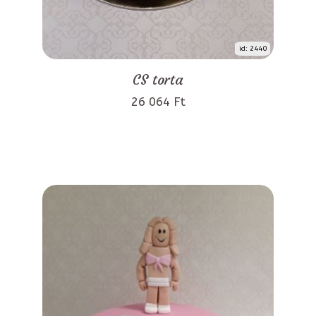
id: 2440
CS torta
26 064 Ft