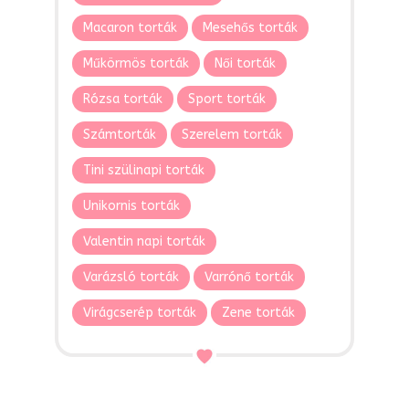
Macaron torták
Mesehős torták
Műkörmös torták
Női torták
Rózsa torták
Sport torták
Számtorták
Szerelem torták
Tini szülinapi torták
Unikornis torták
Valentin napi torták
Varázsló torták
Varrónő torták
Virágcserép torták
Zene torták