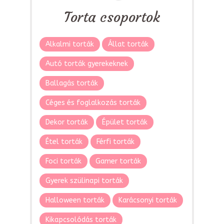
Torta csoportok
Alkalmi torták
Állat torták
Autó torták gyerekeknek
Ballagás torták
Céges és foglalkozás torták
Dekor torták
Épület torták
Étel torták
Férfi torták
Foci torták
Gamer torták
Gyerek szülinapi torták
Halloween torták
Karácsonyi torták
Kikapcsolódás torták