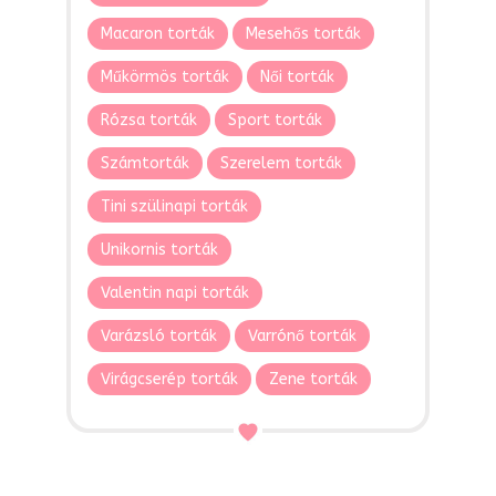
Macaron torták
Mesehős torták
Műkörmös torták
Női torták
Rózsa torták
Sport torták
Számtorták
Szerelem torták
Tini szülinapi torták
Unikornis torták
Valentin napi torták
Varázsló torták
Varrónő torták
Virágcserép torták
Zene torták