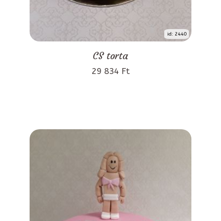
id: 2440
CS torta
29 834 Ft