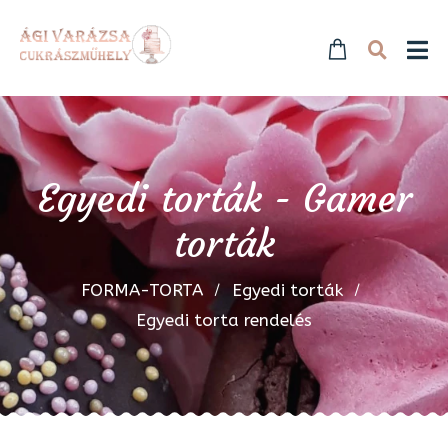
Egyedi torták - Gamer
torták
FORMA-TORTA
Egyedi torták
Egyedi torta rendelés