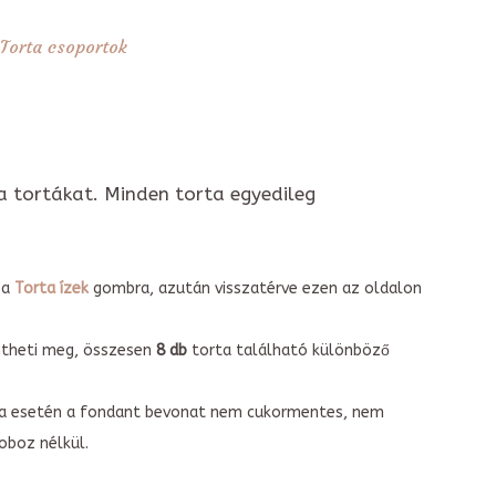
Torta csoportok
a tortákat. Minden torta egyedileg
 a
Torta ízek
gombra, azután visszatérve ezen az oldalon
intheti meg, összesen
8 db
torta található különböző
torta esetén a fondant bevonat nem cukormentes, nem
boz nélkül.