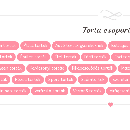
Torta csopor
i torták
Állat torták
Autó torták gyerekeknek
Ballagás 
torták
Épület torták
Étel torták
Férfi torták
Foci tor
ween torták
Karácsonyi torták
Kikapcsolódás torták
Maca
rták
Rózsa torták
Sport torták
Számtorták
Szerelem
in napi torták
Varázsló torták
Varrónő torták
Virágcseré