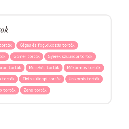
tok
torták
Céges és foglalkozás torták
ták
Gamer torták
Gyerek szülinapi torták
ron torták
Mesehős torták
Műkörmös torták
 torták
Tini szülinapi torták
Unikornis torták
p torták
Zene torták