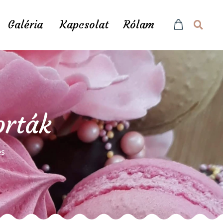
Galéria
Kapcsolat
Rólam
orták
és