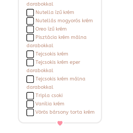
darabokkal
Nutella ízű krém
Nutellás mogyorós krém
Oreo ízű krém
Pisztácia krém málna
darabokkal
Tejcsokis krém
Tejcsokis krém eper
darabokkal
Tejcsokis krém málna
darabokkal
Tripla csoki
Vanília krém
Vörös bársony torta krém