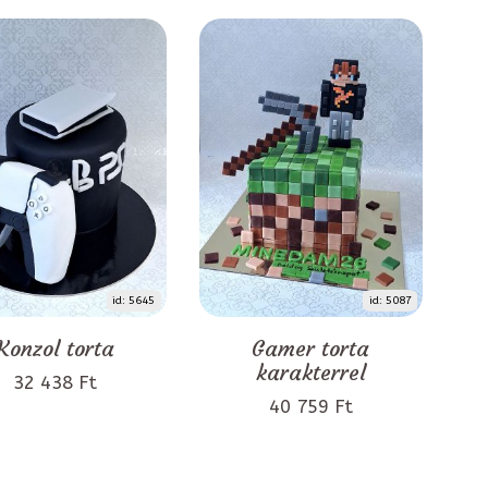
id: 5645
id: 5087
Konzol torta
Gamer torta
karakterrel
32 438 Ft
40 759 Ft