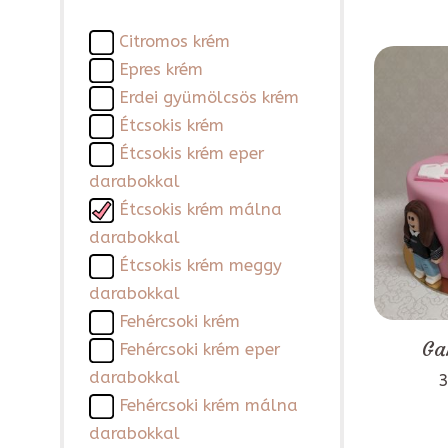
Citromos krém
Epres krém
Erdei gyümölcsös krém
Étcsokis krém
Étcsokis krém eper
darabokkal
Étcsokis krém málna
darabokkal
Étcsokis krém meggy
darabokkal
Fehércsoki krém
Ga
Fehércsoki krém eper
darabokkal
3
Fehércsoki krém málna
darabokkal