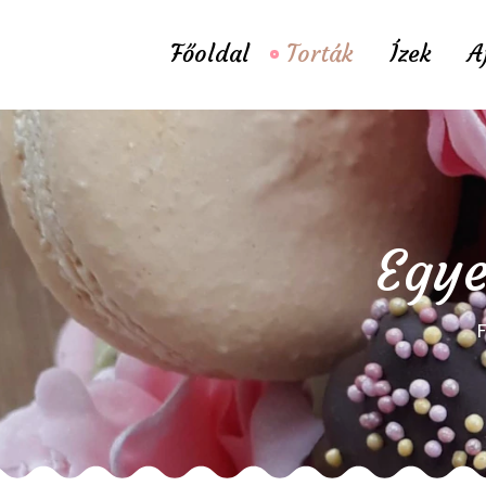
Főoldal
Torták
Ízek
A
Egye