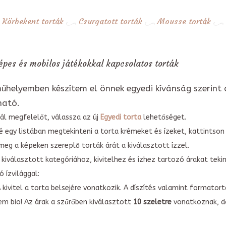
Körbekent torták
Csurgatott torták
Mousse torták
pes és mobilos játékokkal kapcsolatos torták
űhelyemben készítem el önnek egyedi kívánság szerint 
ható.
ál megfelelőt, válassza az új
Egyedi torta
lehetőséget.
é egy listában megtekinteni a torta krémeket és ízeket, kattintson
meg a képeken szereplő torták árát a kiválasztott ízzel.
kiválasztott kategóriához, kivitelhez és ízhez tartozó árakat tek
 ízvilággal:
A kivitel a torta belsejére vonatkozik. A díszítés valamint forma
em bio! Az árak a szűrőben kiválasztott
10 szeletre
vonatkoznak, do