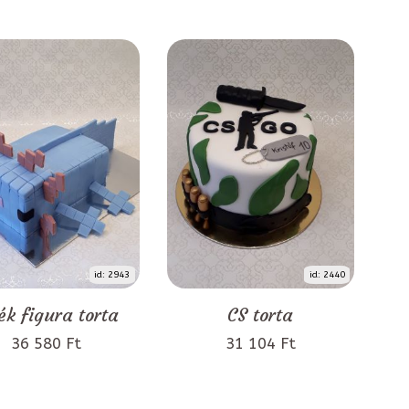
id: 2943
id: 2440
ék figura torta
CS torta
36 580 Ft
31 104 Ft