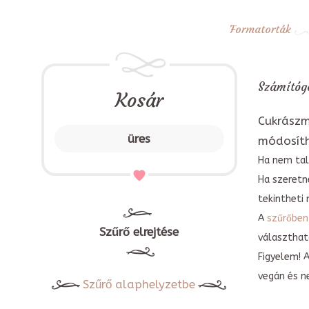
Formatorták
Számítógé
Kosár
Cukrászm
üres
módosít
Ha nem tal
Ha szeretn
tekintheti 
A
szűrőben
Szűrő elrejtése
választható
Figyelem! 
vegán és n
Szűrő alaphelyzetbe