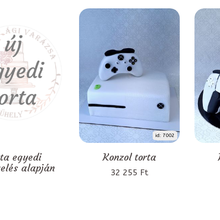
id: 7002
rta egyedi
Konzol torta
zelés alapján
32 255 Ft