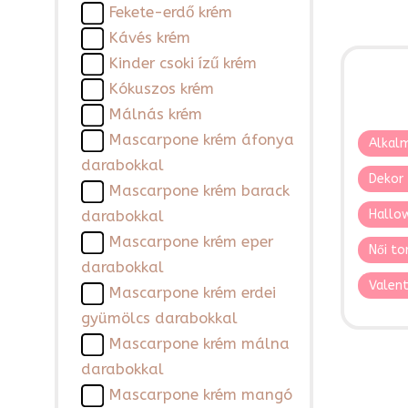
Fekete-erdő krém
Kávés krém
Kinder csoki ízű krém
Kókuszos krém
Málnás krém
Mascarpone krém áfonya
Alkalm
darabokkal
Dekor 
Mascarpone krém barack
Hallo
darabokkal
Mascarpone krém eper
Női to
darabokkal
Valent
Mascarpone krém erdei
gyümölcs darabokkal
Mascarpone krém málna
darabokkal
Mascarpone krém mangó