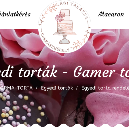
jánlatkérés
Macaron
di torták - Gamer t
FORMA-TORTA
Egyedi torták
Egyedi torta rendel