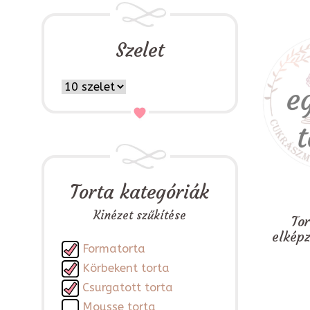
Szelet
Torta kategóriák
Kinézet szűkítése
To
elkép
Formatorta
Körbekent torta
Csurgatott torta
Mousse torta