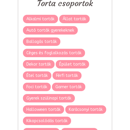
Torta csoportok
Alkalmi torták
Állat torták
Autó torták gyerekeknek
Ballagás torták
Céges és foglalkozás torták
Dekor torták
Épület torták
Étel torták
Férfi torták
Foci torták
Gamer torták
Gyerek szülinapi torták
Halloween torták
Karácsonyi torták
Kikapcsolódás torták