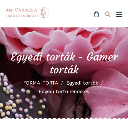
Egyedi torták - Gamer
torták
FORMA-TORTA
Egyedi torták
Egyedi torta rendelés