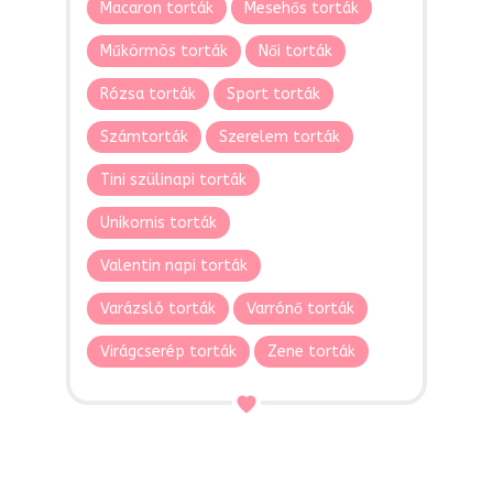
Macaron torták
Mesehős torták
Műkörmös torták
Női torták
Rózsa torták
Sport torták
Számtorták
Szerelem torták
Tini szülinapi torták
Unikornis torták
Valentin napi torták
Varázsló torták
Varrónő torták
Virágcserép torták
Zene torták