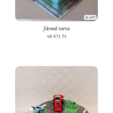
id: 4257
Jármű torta
48 971 Ft