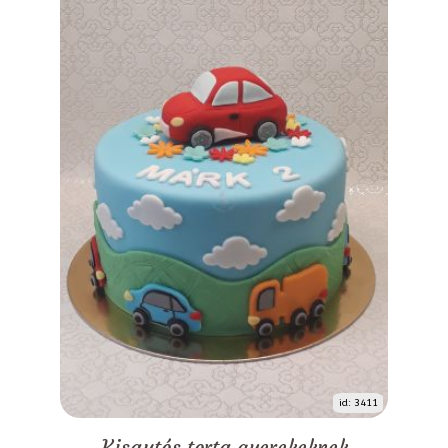
id: 3411
Kisautós torta gyerekeknek