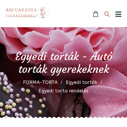
Egyedi torták - Autó
torták gyerekeknek
FORMA-TORTA
Egyedi torták
Egyedi torta rendelés