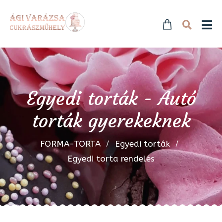
Egyedi torták - Autó
torták gyerekeknek
FORMA-TORTA
Egyedi torták
Egyedi torta rendelés