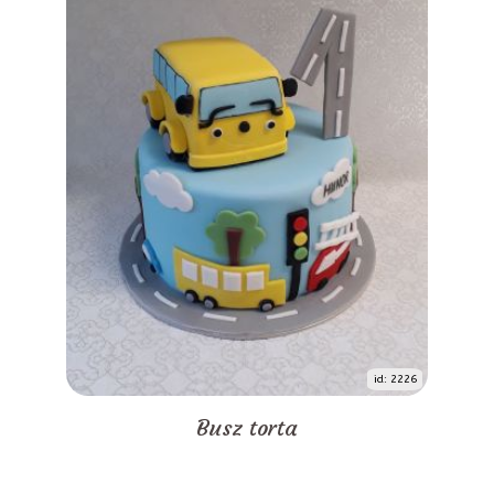
id: 2226
Busz torta