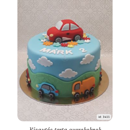
id: 3411
Kisautós torta gyerekeknek