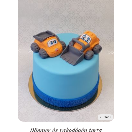
id: 1655
Dömper és rakodógép torta