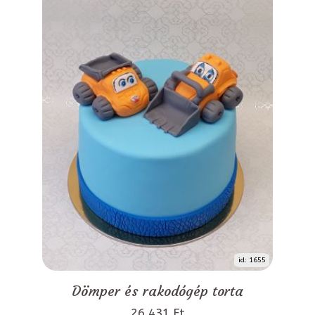
id: 1655
Dömper és rakodógép torta
26 431 Ft