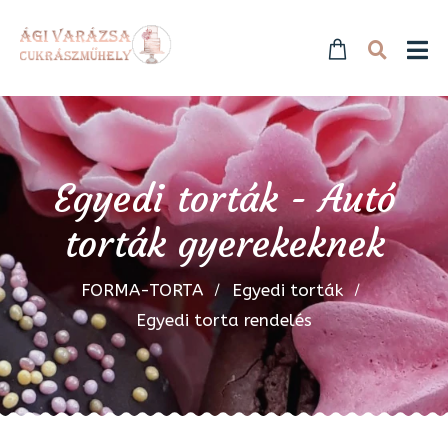
Egyedi torták - Autó
torták gyerekeknek
FORMA-TORTA
Egyedi torták
Egyedi torta rendelés