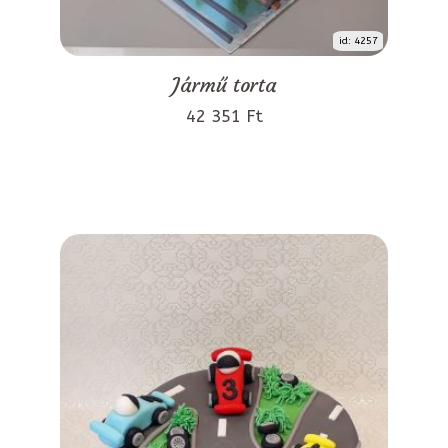
id: 4257
Jármű torta
42 351 Ft