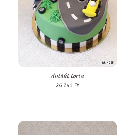
id: 4095
Autóút torta
26 241 Ft