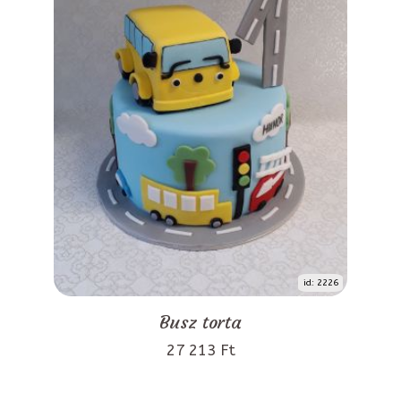
id: 2226
Busz torta
27 213 Ft