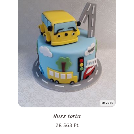
id: 2226
Busz torta
28 563 Ft