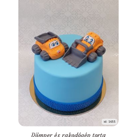
id: 1655
Dömper és rakodógép torta