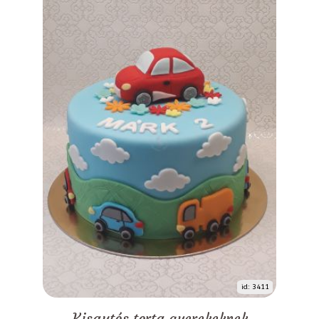
id: 3411
Kisautós torta gyerekeknek