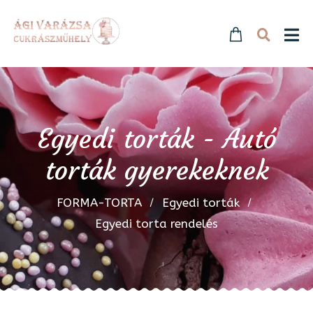
Egyedi torták - Autó
torták gyerekeknek
FORMA-TORTA
Egyedi torták
Egyedi torta rendelés