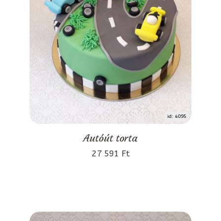
id: 4095
Autóút torta
27 591 Ft