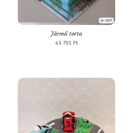
id: 4257
Jármű torta
43 701 Ft