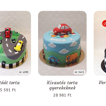
id: 4095
id: 3411
tóút torta
Kisautós torta
Ver
gyerekeknek
5 591 Ft
28 981 Ft