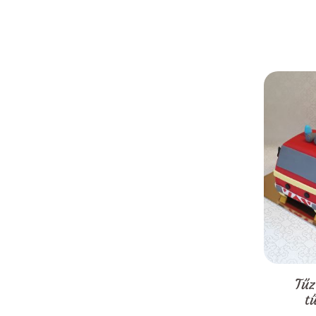
Tűz
t