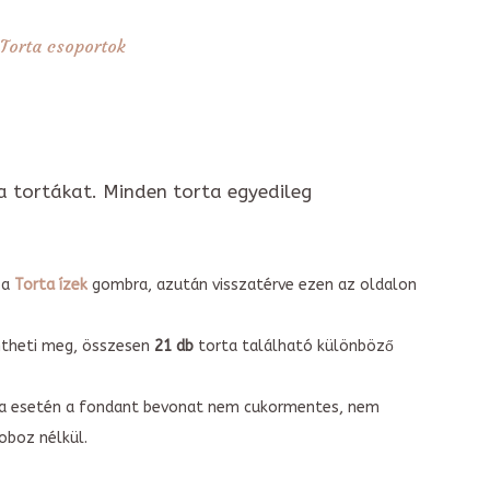
Torta csoportok
a tortákat. Minden torta egyedileg
 a
Torta ízek
gombra, azután visszatérve ezen az oldalon
intheti meg, összesen
21 db
torta található különböző
torta esetén a fondant bevonat nem cukormentes, nem
boz nélkül.