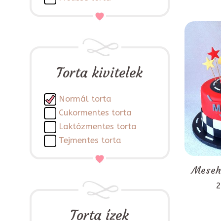
Torta kivitelek
Normál torta
Cukormentes torta
Laktózmentes torta
Tejmentes torta
Mesehő
2
Torta ízek