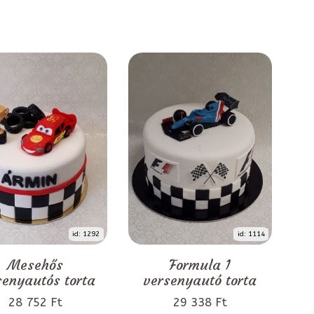
id: 1292
id: 1114
Mesehős
Formula 1
senyautós torta
versenyautó torta
28 752 Ft
29 338 Ft