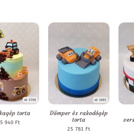
id: 1703
id: 1655
agép torta
Dömper és rakodógép
torta
ver
5 940 Ft
25 781 Ft