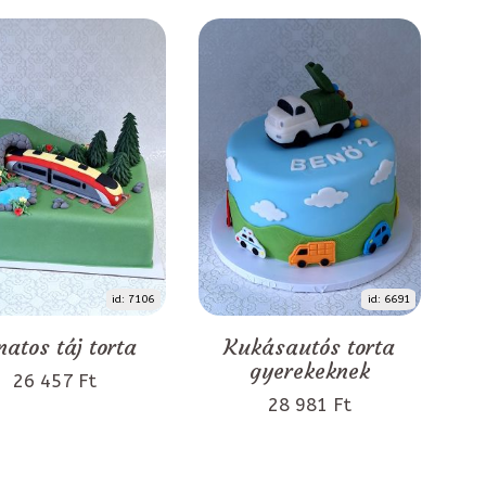
id: 7106
id: 6691
natos táj torta
Kukásautós torta
gyerekeknek
26 457 Ft
28 981 Ft