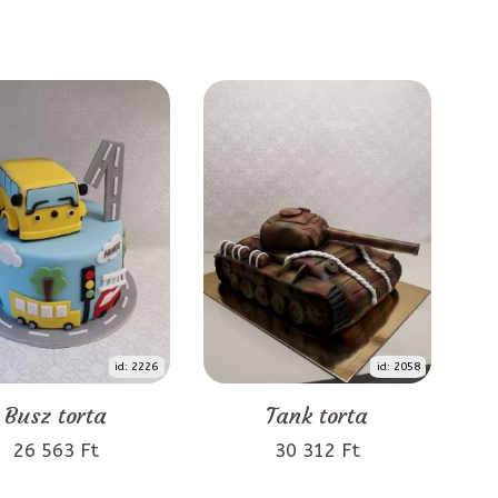
id: 2226
id: 2058
Busz torta
Tank torta
26 563 Ft
30 312 Ft