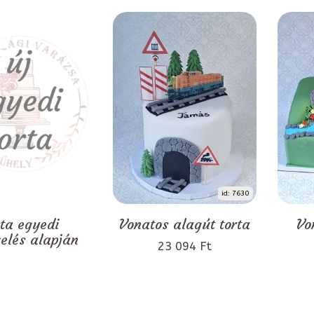
id: 7630
rta egyedi
Vonatos alagút torta
Vo
zelés alapján
23 094 Ft