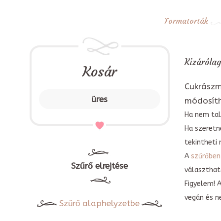
Formatorták
Kizárólag
Kosár
Cukrászm
üres
módosít
Ha nem tal
Ha szeretn
tekintheti 
A
szűrőben
Szűrő elrejtése
választható
Figyelem! 
vegán és n
Szűrő alaphelyzetbe