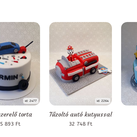
id: 2477
id: 2264
zerelő torta
Tűzoltó autó kutyussal
5 893 Ft
32 748 Ft