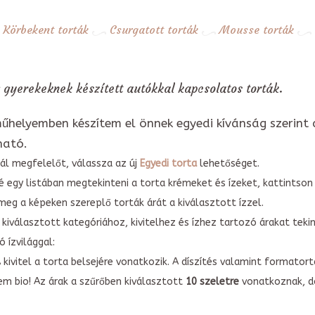
Körbekent torták
Csurgatott torták
Mousse torták
 gyerekeknek készített autókkal kapcsolatos torták.
űhelyemben készítem el önnek egyedi kívánság szerint 
ható.
ál megfelelőt, válassza az új
Egyedi torta
lehetőséget.
é egy listában megtekinteni a torta krémeket és ízeket, kattintson
meg a képeken szereplő torták árát a kiválasztott ízzel.
kiválasztott kategóriához, kivitelhez és ízhez tartozó árakat tek
 ízvilággal:
A kivitel a torta belsejére vonatkozik. A díszítés valamint forma
em bio! Az árak a szűrőben kiválasztott
10 szeletre
vonatkoznak, do