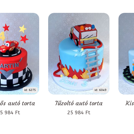
id: 6275
id: 6049
s autó torta
Tűzoltó autó torta
Kis
5 984 Ft
25 984 Ft