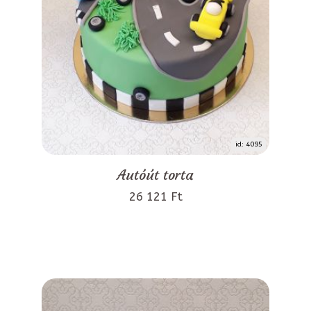
id: 4095
Autóút torta
26 121 Ft