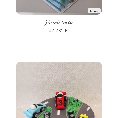
id: 4257
Jármű torta
42 231 Ft