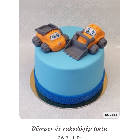
id: 1655
Dömper és rakodógép torta
26 311 Ft