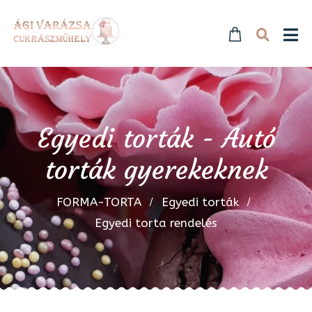
Egyedi torták - Autó
torták gyerekeknek
FORMA-TORTA
Egyedi torták
Egyedi torta rendelés