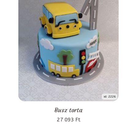
id: 2226
Busz torta
27 093 Ft