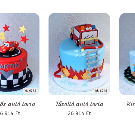
id: 6275
id: 6049
s autó torta
Tűzoltó autó torta
Kis
6 914 Ft
26 914 Ft