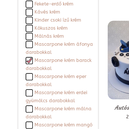
Fekete-erdő krém
Kávés krém
Kinder csoki ízű krém
Kókuszos krém
Málnás krém
Mascarpone krém áfonya
darabokkal
Mascarpone krém barack
darabokkal
Mascarpone krém eper
darabokkal
Mascarpone krém erdei
gyümölcs darabokkal
Autós
Mascarpone krém málna
2
darabokkal
Mascarpone krém mangó