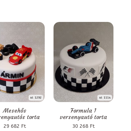
id: 1292
id: 1114
Mesehős
Formula 1
senyautós torta
versenyautó torta
29 682 Ft
30 268 Ft