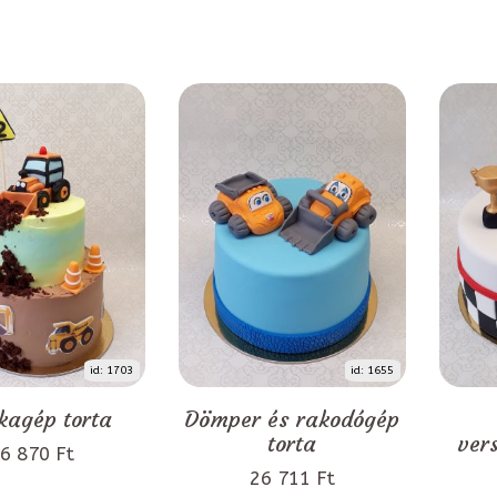
id: 1703
id: 1655
agép torta
Dömper és rakodógép
torta
ver
6 870 Ft
26 711 Ft