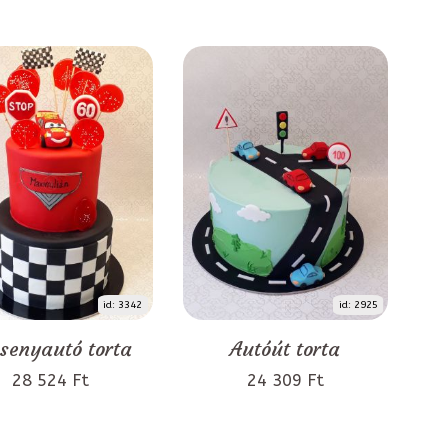
id: 3342
id: 2925
senyautó torta
Autóút torta
28 524 Ft
24 309 Ft