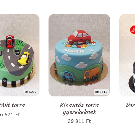
id: 4095
id: 3411
tóút torta
Kisautós torta
Ver
gyerekeknek
6 521 Ft
29 911 Ft