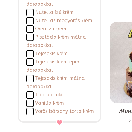
darabokkal
Nutella ízű krém
Nutellás mogyorós krém
Oreo ízű krém
Pisztácia krém málna
darabokkal
Tejcsokis krém
Tejcsokis krém eper
darabokkal
Tejcsokis krém málna
darabokkal
Tripla csoki
Vanília krém
Munk
Vörös bársony torta krém
2