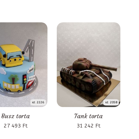
id: 2226
id: 2058
Busz torta
Tank torta
27 493 Ft
31 242 Ft