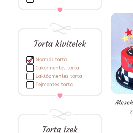
Torta kivitelek
Normál torta
Cukormentes torta
Laktózmentes torta
Tejmentes torta
Mesehő
2
Torta ízek