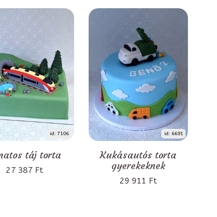
id: 7106
id: 6691
natos táj torta
Kukásautós torta
gyerekeknek
27 387 Ft
29 911 Ft