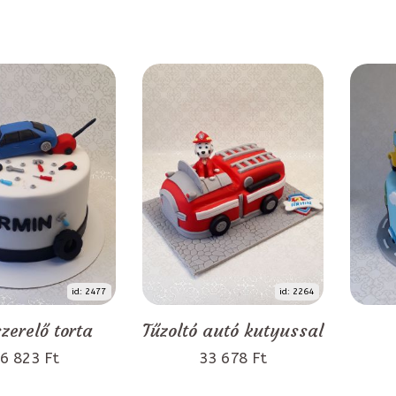
id: 2477
id: 2264
zerelő torta
Tűzoltó autó kutyussal
6 823 Ft
33 678 Ft