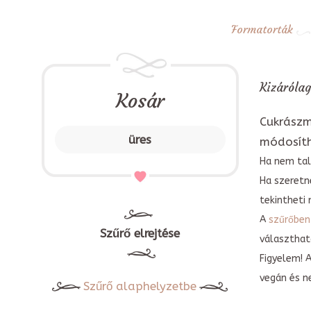
Formatorták
Kizárólag
Kosár
Cukrászm
üres
módosít
Ha nem tal
Ha szeretn
tekintheti 
A
szűrőben
Szűrő elrejtése
választható
Figyelem! 
vegán és n
Szűrő alaphelyzetbe