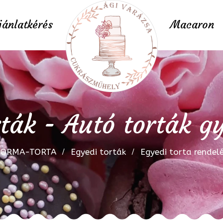
jánlatkérés
Macaron
rták - Autó torták g
FORMA-TORTA
Egyedi torták
Egyedi torta rendel