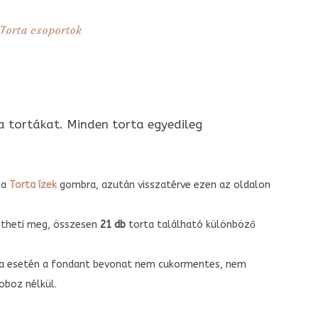
Torta csoportok
a tortákat. Minden torta egyedileg
 a
Torta ízek
gombra, azután visszatérve ezen az oldalon
intheti meg, összesen
21 db
torta található különböző
torta esetén a fondant bevonat nem cukormentes, nem
boz nélkül.