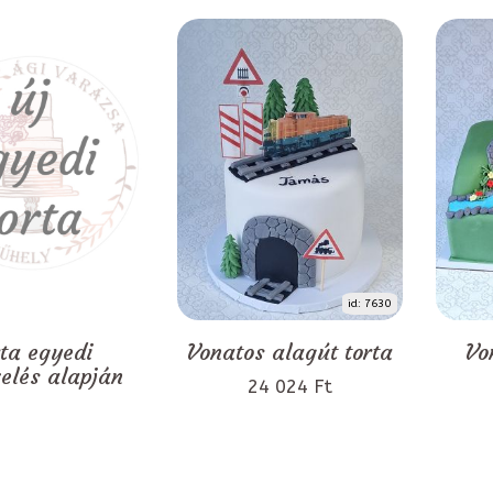
id: 7630
rta egyedi
Vonatos alagút torta
Vo
zelés alapján
24 024 Ft