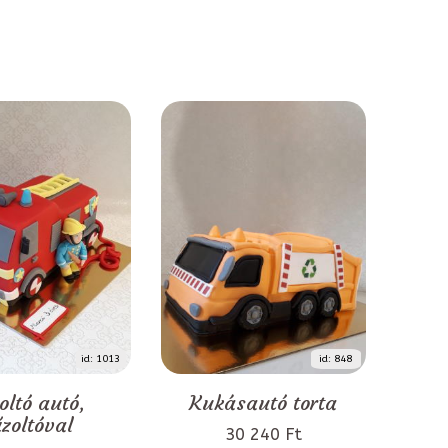
id: 1013
id: 848
oltó autó,
Kukásautó torta
űzoltóval
30 240 Ft