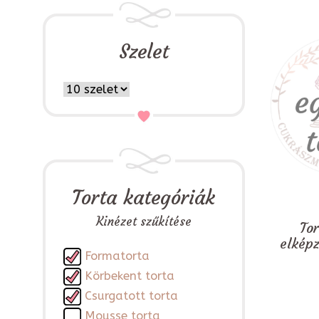
Szelet
Torta kategóriák
Kinézet szűkítése
To
elkép
Formatorta
Körbekent torta
Csurgatott torta
Mousse torta