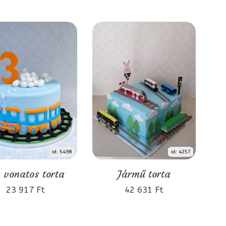
id: 5498
id: 4257
 vonatos torta
Jármű torta
23 917 Ft
42 631 Ft