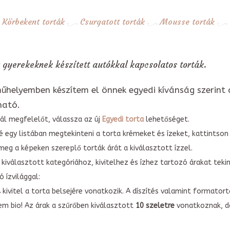
Körbekent torták
Csurgatott torták
Mousse torták
 gyerekeknek készített autókkal kapcsolatos torták.
űhelyemben készítem el önnek egyedi kívánság szerint 
ható.
ál megfelelőt, válassza az új
Egyedi torta
lehetőséget.
é egy listában megtekinteni a torta krémeket és ízeket, kattintson
meg a képeken szereplő torták árát a kiválasztott ízzel.
kiválasztott kategóriához, kivitelhez és ízhez tartozó árakat tek
 ízvilággal:
A kivitel a torta belsejére vonatkozik. A díszítés valamint forma
em bio! Az árak a szűrőben kiválasztott
10 szeletre
vonatkoznak, do