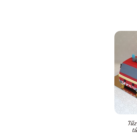
Tűz
t