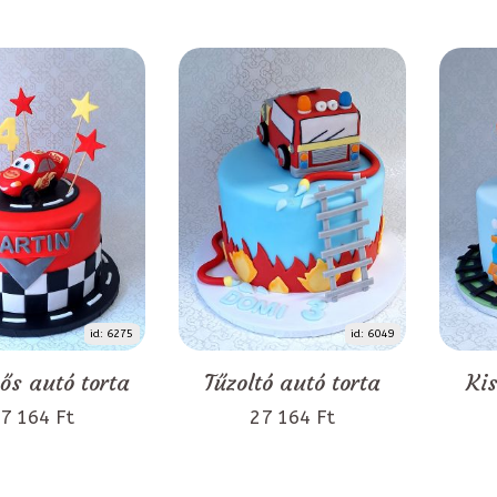
id: 6275
id: 6049
s autó torta
Tűzoltó autó torta
Kis
7 164 Ft
27 164 Ft