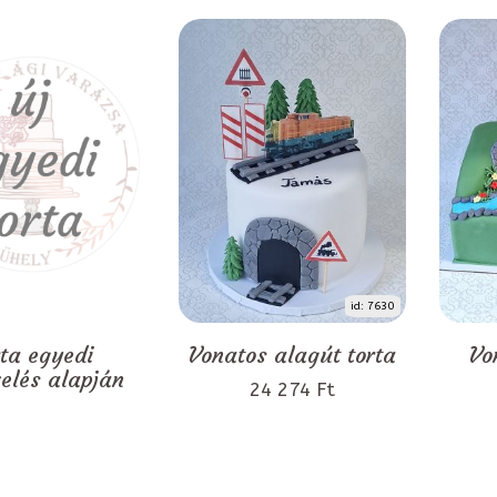
id: 7630
rta egyedi
Vonatos alagút torta
Vo
zelés alapján
24 274 Ft