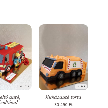
id: 1013
id: 848
oltó autó,
Kukásautó torta
űzoltóval
30 490 Ft