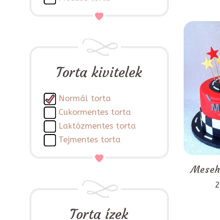
Torta kivitelek
Normál torta
Cukormentes torta
Laktózmentes torta
Tejmentes torta
Mesehő
2
Torta ízek