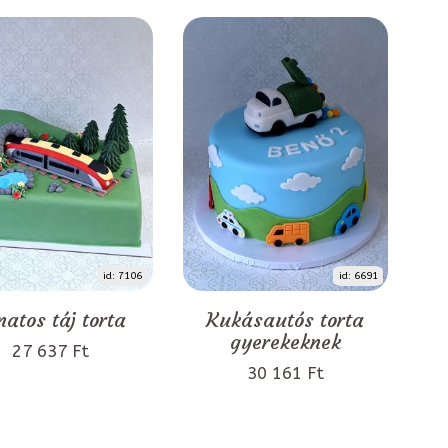
id: 7106
id: 6691
natos táj torta
Kukásautós torta
gyerekeknek
27 637 Ft
30 161 Ft