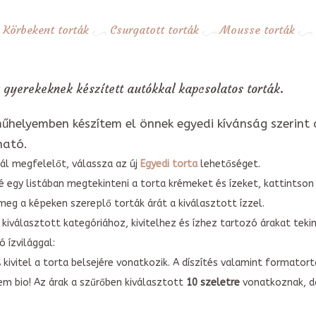
Körbekent torták
Csurgatott torták
Mousse torták
 gyerekeknek készített autókkal kapcsolatos torták.
űhelyemben készítem el önnek egyedi kívánság szerint 
ható.
ál megfelelőt, válassza az új
Egyedi torta
lehetőséget.
é egy listában megtekinteni a torta krémeket és ízeket, kattintson
meg a képeken szereplő torták árát a kiválasztott ízzel.
kiválasztott kategóriához, kivitelhez és ízhez tartozó árakat tek
 ízvilággal:
A kivitel a torta belsejére vonatkozik. A díszítés valamint forma
em bio! Az árak a szűrőben kiválasztott
10 szeletre
vonatkoznak, do