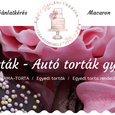
jánlatkérés
Macaron
rták - Autó torták g
FORMA-TORTA
Egyedi torták
Egyedi torta rendel