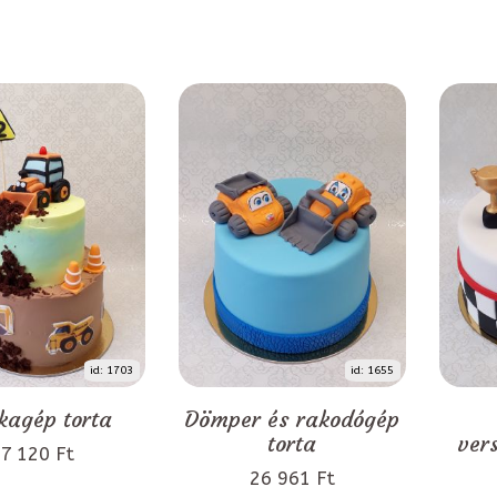
id: 1703
id: 1655
agép torta
Dömper és rakodógép
torta
ver
7 120 Ft
26 961 Ft