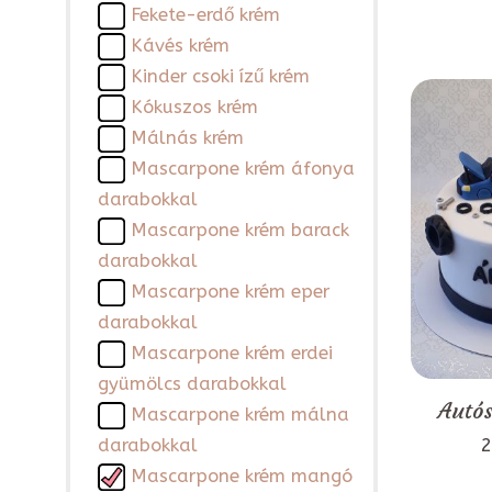
Fekete-erdő krém
Kávés krém
Kinder csoki ízű krém
Kókuszos krém
Málnás krém
Mascarpone krém áfonya
darabokkal
Mascarpone krém barack
darabokkal
Mascarpone krém eper
darabokkal
Mascarpone krém erdei
gyümölcs darabokkal
Autós
Mascarpone krém málna
2
darabokkal
Mascarpone krém mangó