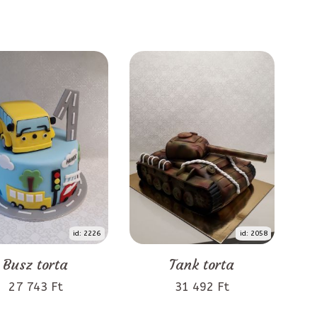
id: 2226
id: 2058
Busz torta
Tank torta
27 743 Ft
31 492 Ft