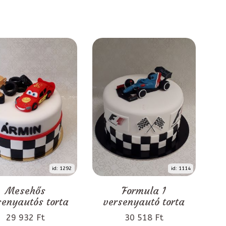
id: 1292
id: 1114
Mesehős
Formula 1
senyautós torta
versenyautó torta
29 932 Ft
30 518 Ft