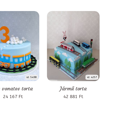
id: 5498
id: 4257
 vonatos torta
Jármű torta
24 167 Ft
42 881 Ft