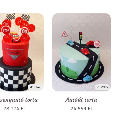
id: 3342
id: 2925
senyautó torta
Autóút torta
28 774 Ft
24 559 Ft