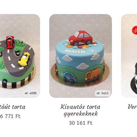
id: 4095
id: 3411
tóút torta
Kisautós torta
Ver
gyerekeknek
6 771 Ft
30 161 Ft