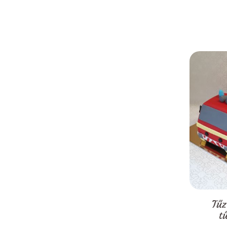
Tűz
t