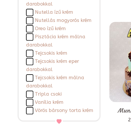
darabokkal
Nutella ízű krém
Nutellás mogyorós krém
Oreo ízű krém
Pisztácia krém málna
darabokkal
Tejcsokis krém
Tejcsokis krém eper
darabokkal
Tejcsokis krém málna
darabokkal
Tripla csoki
Vanília krém
Munk
Vörös bársony torta krém
2