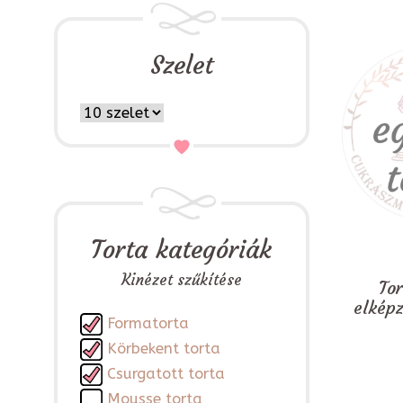
Szelet
Torta kategóriák
Kinézet szűkítése
To
elkép
Formatorta
Körbekent torta
Csurgatott torta
Mousse torta