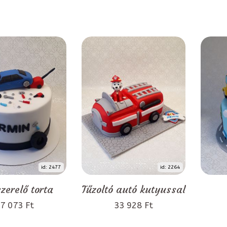
id: 2477
id: 2264
zerelő torta
Tűzoltó autó kutyussal
7 073 Ft
33 928 Ft