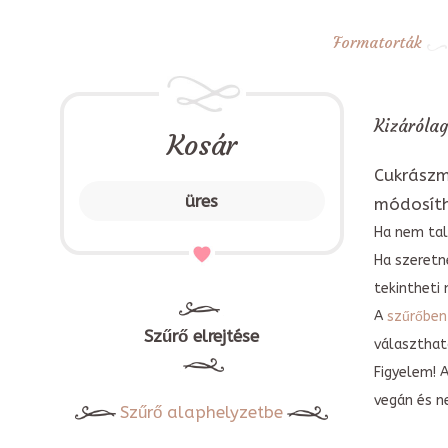
Formatorták
Kizárólag
Kosár
Cukrászm
üres
módosít
Ha nem tal
Ha szeretn
tekintheti 
A
szűrőben
Szűrő elrejtése
választható
Figyelem! 
vegán és n
Szűrő alaphelyzetbe