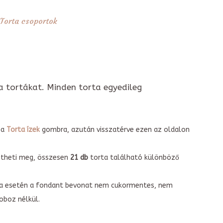
Torta csoportok
a tortákat. Minden torta egyedileg
 a
Torta ízek
gombra, azután visszatérve ezen az oldalon
intheti meg, összesen
21 db
torta található különböző
torta esetén a fondant bevonat nem cukormentes, nem
boz nélkül.