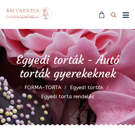
Egyedi torták - Autó
torták gyerekeknek
FORMA-TORTA
Egyedi torták
Egyedi torta rendelés