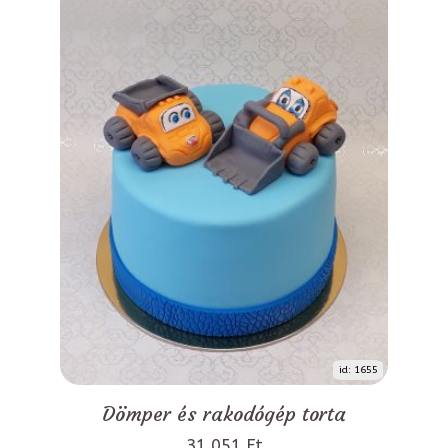
id: 1655
Dömper és rakodógép torta
31 051 Ft