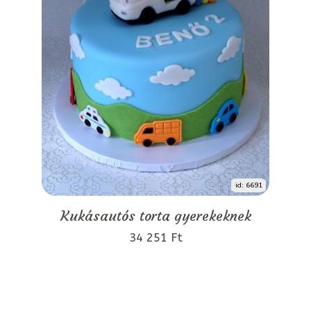
id: 6691
Kukásautós torta gyerekeknek
34 251 Ft