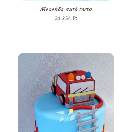
Mesehős autó torta
31 254 Ft