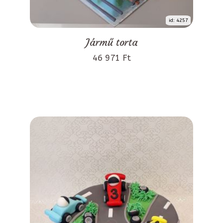
id: 4257
Jármű torta
46 971 Ft