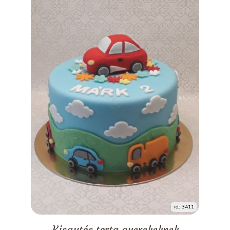
id: 3411
Kisautós torta gyerekeknek