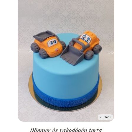
id: 1655
Dömper és rakodógép torta