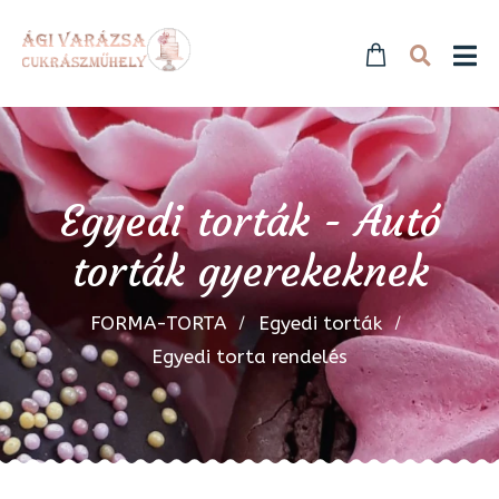
Egyedi torták - Autó
torták gyerekeknek
FORMA-TORTA
Egyedi torták
Egyedi torta rendelés