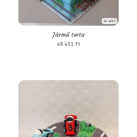
id: 4257
Jármű torta
49 451 Ft