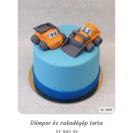
id: 1655
Dömper és rakodógép torta
31 991 Ft