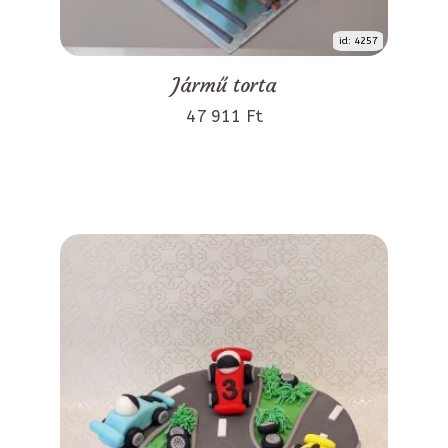
id: 4257
Jármű torta
47 911 Ft