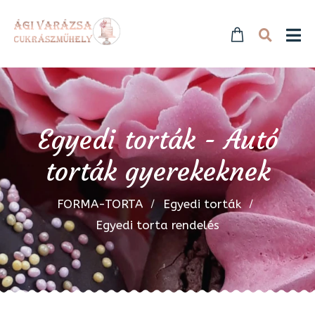
Egyedi torták - Autó
torták gyerekeknek
FORMA-TORTA
Egyedi torták
Egyedi torta rendelés