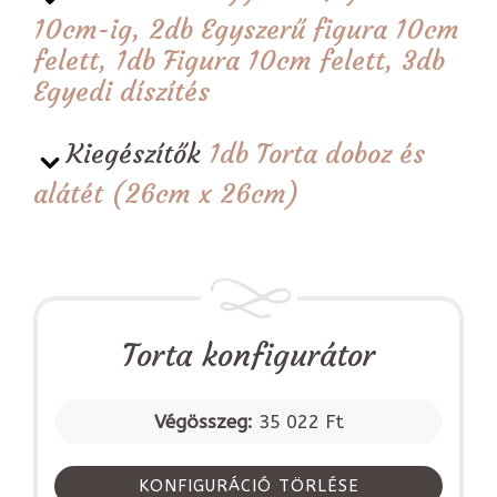
10cm-ig, 2db Egyszerű figura 10cm
felett, 1db Figura 10cm felett, 3db
Egyedi díszítés
Kiegészítők
1db Torta doboz és
alátét (26cm x 26cm)
Torta konfigurátor
Végösszeg:
35 022 Ft
KONFIGURÁCIÓ TÖRLÉSE