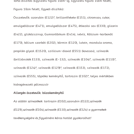
Torta díszítés (Egyszerű figura 10cm-ig, Egyszerű figura 10cm felett,
Figura 10cm felett, Egyedi díszítés):
Összetevők: azorubin (E122)*, brillantfekete (E151), citromsav, cukor,
emulgeálószer (E471), emulgeálószer (E475), étkezési sav (E330), glicerin
(E422), glükózszirup, Gumiarábikum (E414), ivóvíz, Kálcium-karbonát
(E170), kálium szorbát (E202), kármin (E120), lutein, mandula aroma,
propilén glycol (E1520), szilícium-dioxid (E551) (kovasav), színezék
(brilliánskék E133), színezék (E-132), színezék (E104)*, színezék (E110)*,
színezék (E124)*, színezék (E129)*, színezék (E153), színezék (E172),
színezék (E555), tápióka keményítő, tartrazin (E102)*, teljes mértékben
hidrogénezett pálmazsír
Allergén öszetevők: búzakeményítő
Az alábbi színezékek: tartrazin (E102),azorubin (E122),színezék
(E129),színezék (E104),színezék (E110),színezék (E124) a gyermekek
tevékenységére és figyelmére káros hatást gyakorolhat!