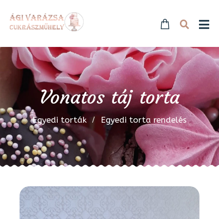
Vonatos táj torta
Egyedi torták
Egyedi torta rendelés