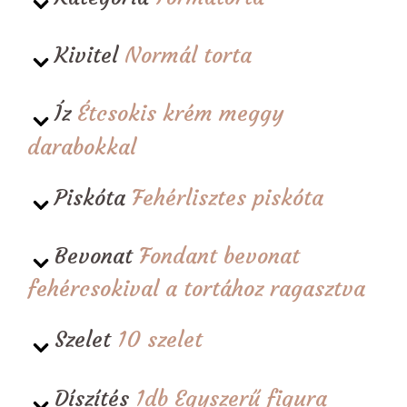
Kivitel
Normál torta
Íz
Étcsokis krém meggy
darabokkal
Piskóta
Fehérlisztes piskóta
Bevonat
Fondant bevonat
fehércsokival a tortához ragasztva
Szelet
10 szelet
Díszítés
1db Egyszerű figura