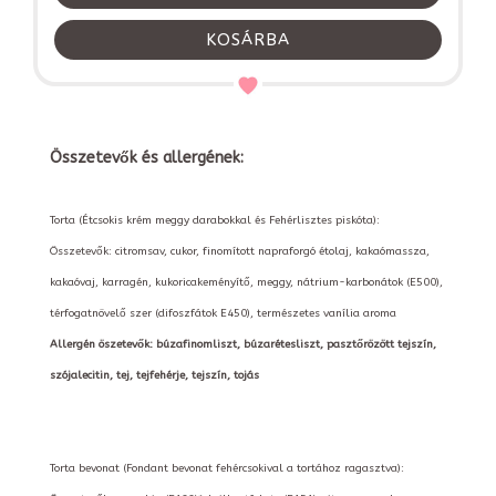
KOSÁRBA
Összetevők és allergének:
Torta (Étcsokis krém meggy darabokkal és Fehérlisztes piskóta):
Összetevők: citromsav, cukor, finomított napraforgó étolaj, kakaómassza,
kakaóvaj, karragén, kukoricakeményítő, meggy, nátrium-karbonátok (E500),
térfogatnövelő szer (difoszfátok E450), természetes vanília aroma
Allergén öszetevők: búzafinomliszt, búzarétesliszt, pasztőrözött tejszín,
szójalecitin, tej, tejfehérje, tejszín, tojás
Torta bevonat (Fondant bevonat fehércsokival a tortához ragasztva):