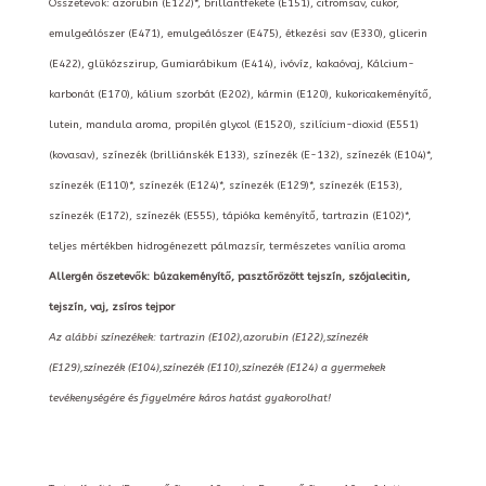
Összetevők: azorubin (E122)*, brillantfekete (E151), citromsav, cukor,
emulgeálószer (E471), emulgeálószer (E475), étkezési sav (E330), glicerin
(E422), glükózszirup, Gumiarábikum (E414), ivóvíz, kakaóvaj, Kálcium-
karbonát (E170), kálium szorbát (E202), kármin (E120), kukoricakeményítő,
lutein, mandula aroma, propilén glycol (E1520), szilícium-dioxid (E551)
(kovasav), színezék (brilliánskék E133), színezék (E-132), színezék (E104)*,
színezék (E110)*, színezék (E124)*, színezék (E129)*, színezék (E153),
színezék (E172), színezék (E555), tápióka keményítő, tartrazin (E102)*,
teljes mértékben hidrogénezett pálmazsír, természetes vanília aroma
Allergén öszetevők: búzakeményítő, pasztőrözött tejszín, szójalecitin,
tejszín, vaj, zsíros tejpor
Az alábbi színezékek: tartrazin (E102),azorubin (E122),színezék
(E129),színezék (E104),színezék (E110),színezék (E124) a gyermekek
tevékenységére és figyelmére káros hatást gyakorolhat!