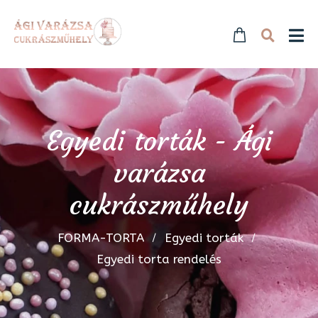
Egyedi torták - Ági
varázsa
cukrászműhely
FORMA-TORTA
Egyedi torták
Egyedi torta rendelés