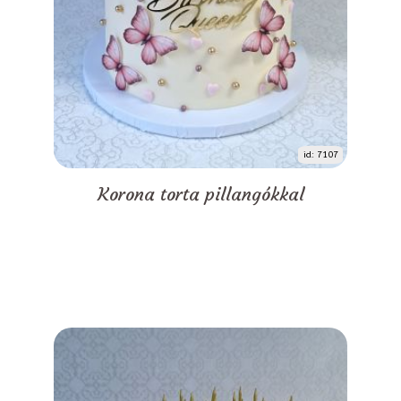
id: 7107
Korona torta pillangókkal