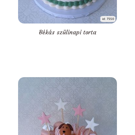
id: 7550
Békás szülinapi torta