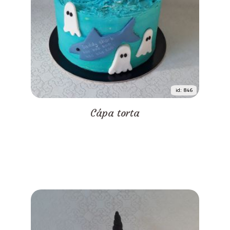
id: 846
Cápa torta