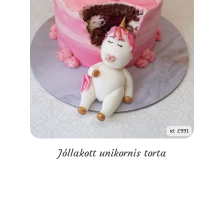
id: 2991
Jóllakott unikornis torta