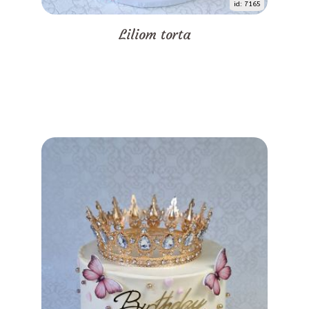
id: 7165
Liliom torta