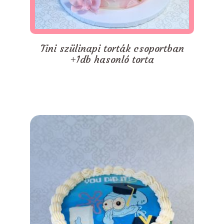
Tini szülinapi torták csoportban
+1db hasonló torta