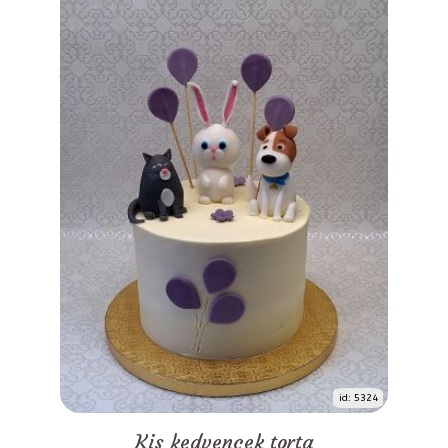
id: 5324
Kis kedvencek torta