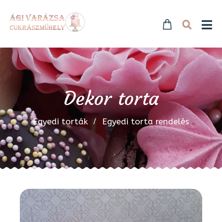
Dekor torta
Egyedi torták
Egyedi torta rendelés