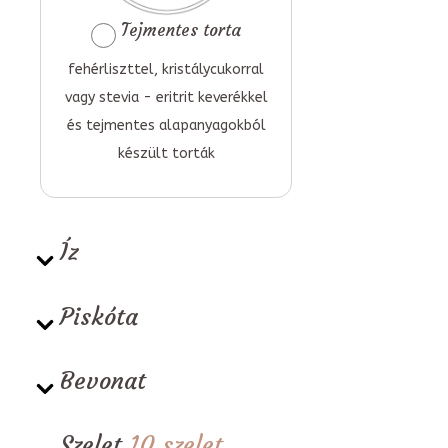
Tejmentes torta
fehérliszttel, kristálycukorral
vagy stevia - eritrit keverékkel
és tejmentes alapanyagokból
készült torták
Íz
Piskóta
Bevonat
Szelet
10 szelet