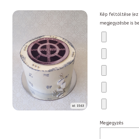
Kép feltöltése (ez 
megjegyzésbe is b
id: 1563
Megjegyzés