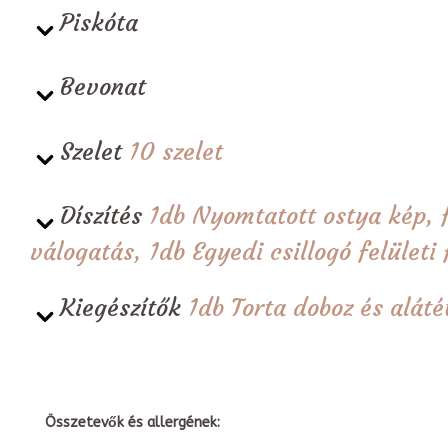
Piskóta
Bevonat
Szelet
10 szelet
Díszítés
1db Nyomtatott ostya kép, 
válogatás, 1db Egyedi csillogó felületi 
Kiegészítők
1db Torta doboz és alá
Összetevők és allergének: