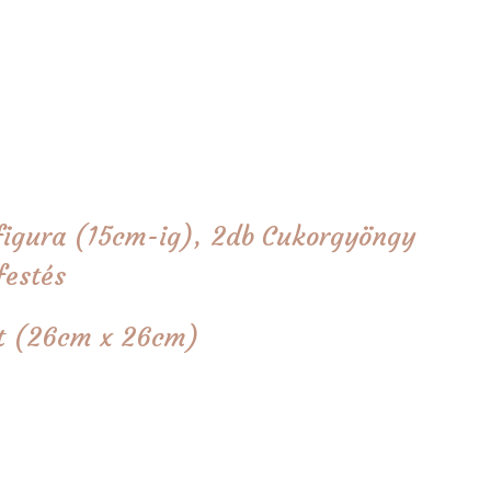
figura (15cm-ig), 2db Cukorgyöngy
festés
tét (26cm x 26cm)