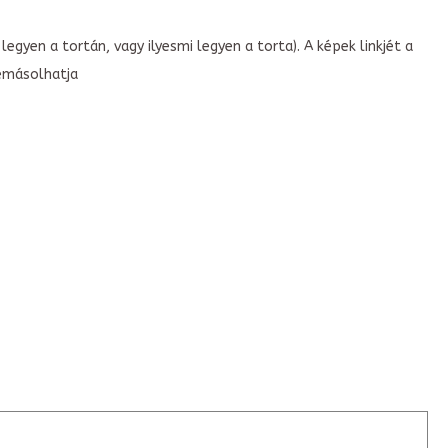
legyen a tortán, vagy ilyesmi legyen a torta). A képek linkjét a
emásolhatja