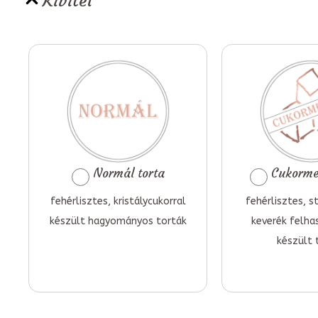
Kivitel
Normál torta
Cukormen
fehérlisztes, kristálycukorral
fehérlisztes, st
készült hagyományos torták
keverék felha
készült 