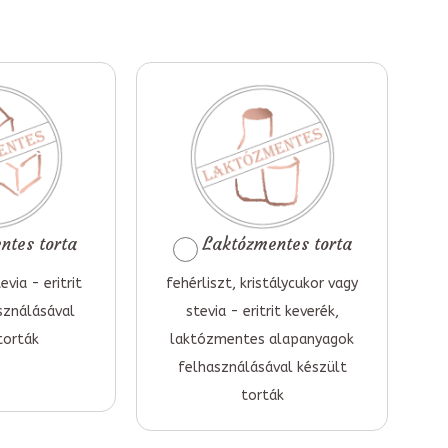
tes torta
Laktózmentes torta
evia - eritrit
fehérliszt, kristálycukor vagy
sználásával
stevia - eritrit keverék,
torták
laktózmentes alapanyagok
felhasználásával készült
torták