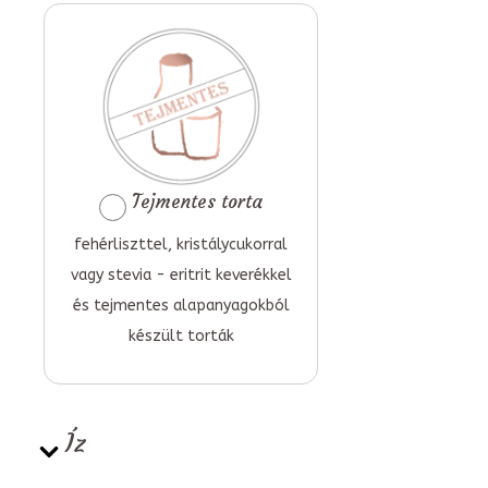
Tejmentes torta
fehérliszttel, kristálycukorral
vagy stevia - eritrit keverékkel
és tejmentes alapanyagokból
készült torták
Íz