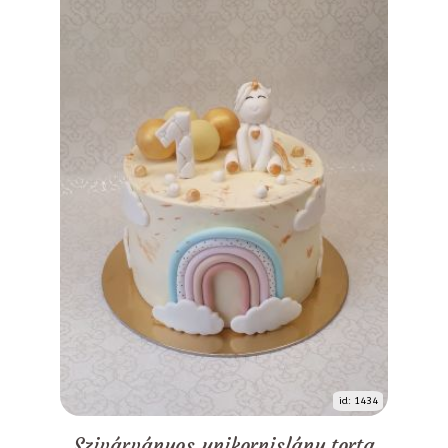
id: 1434
Szivárványos unikornislány torta