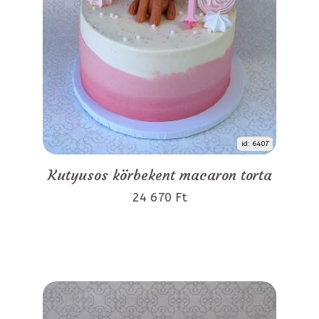
id: 6407
Kutyusos körbekent macaron torta
24 670 Ft