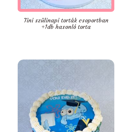
Tini szülinapi torták csoportban
+1db hasonló torta