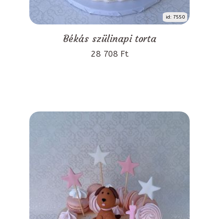
id: 7550
Békás szülinapi torta
28 708 Ft