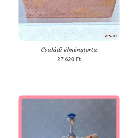
id: 5709
Családi élménytorta
27 620 Ft