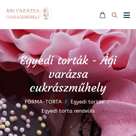
Egyedi torták - Ági
varázsa
cukrászműhely
FORMA-TORTA
Egyedi torták
Egyedi torta rendelés