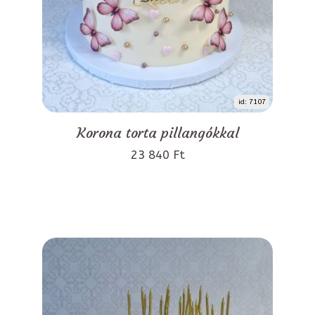
id: 7107
Korona torta pillangókkal
23 840 Ft