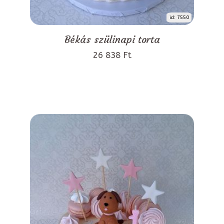
id: 7550
Békás szülinapi torta
26 838 Ft