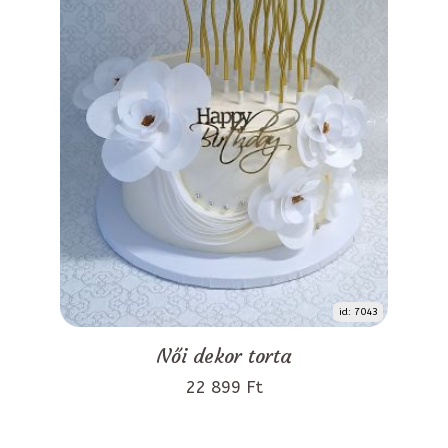
id: 7043
Női dekor torta
22 899 Ft