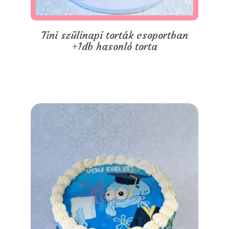
Tini szülinapi torták csoportban
+1db hasonló torta