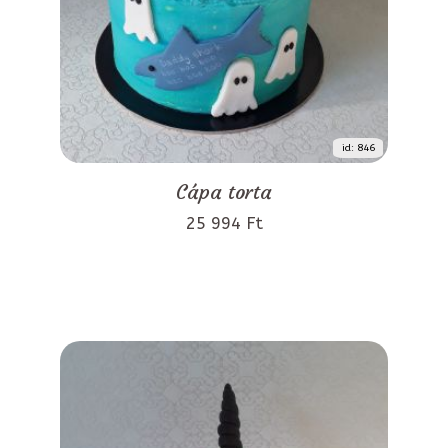
id: 846
Cápa torta
25 994 Ft