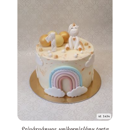
id: 1434
Szivárványos unikornislány torta