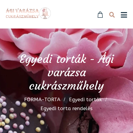
Egyedi torták - Ági
varázsa
cukrászműhely
FORMA-TORTA
Egyedi torták
Egyedi torta rendelés