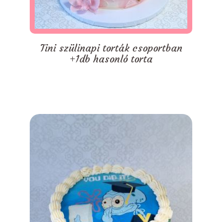
Tini szülinapi torták csoportban
+1db hasonló torta