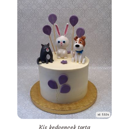
id: 5324
Kis kedvencek torta