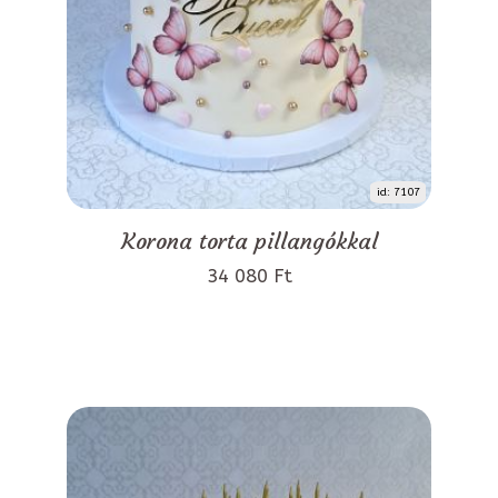
id: 7107
Korona torta pillangókkal
34 080 Ft