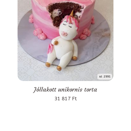
id: 2991
Jóllakott unikornis torta
31 817 Ft