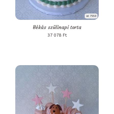
id: 7550
Békás szülinapi torta
37 078 Ft