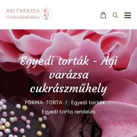
Egyedi torták - Ági
varázsa
cukrászműhely
FORMA-TORTA
Egyedi torták
Egyedi torta rendelés