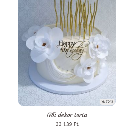
id: 7043
Női dekor torta
33 139 Ft