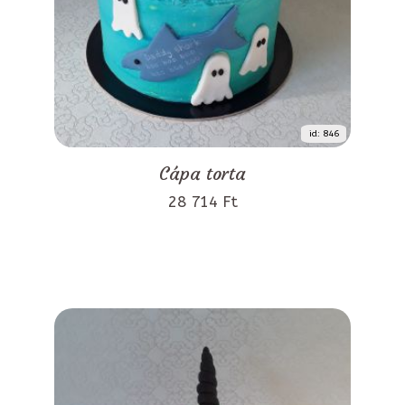
id: 846
Cápa torta
28 714 Ft