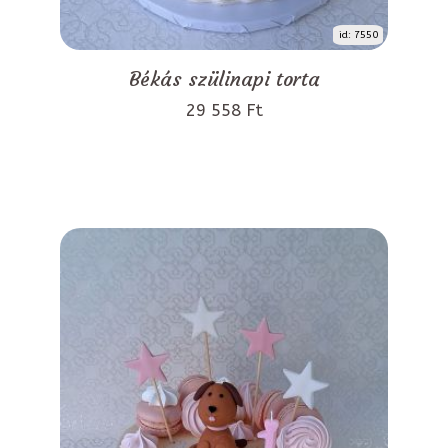
id: 7550
Békás szülinapi torta
29 558 Ft