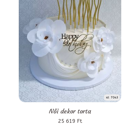
id: 7043
Női dekor torta
25 619 Ft