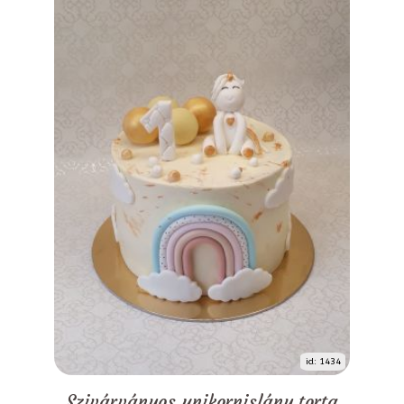
id: 1434
Szivárványos unikornislány torta