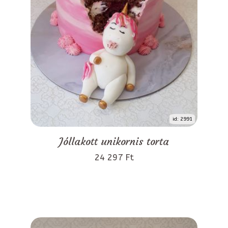
id: 2991
Jóllakott unikornis torta
24 297 Ft