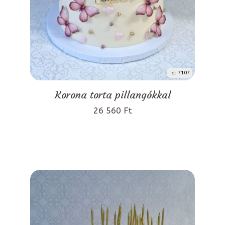
id: 7107
Korona torta pillangókkal
26 560 Ft