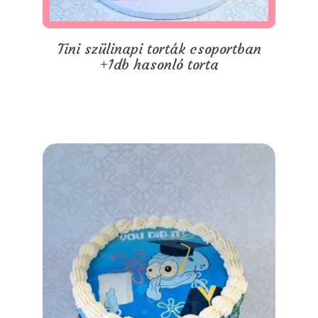
Tini szülinapi torták csoportban
+1db hasonló torta