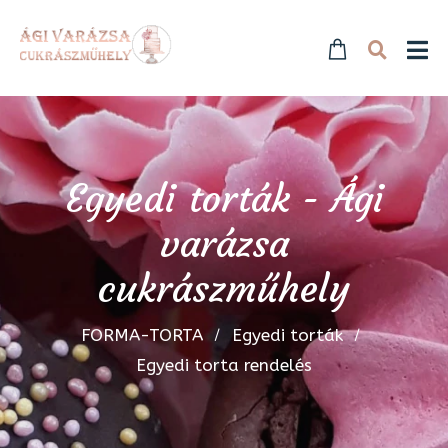
Egyedi torták - Ági
varázsa
cukrászműhely
FORMA-TORTA
Egyedi torták
Egyedi torta rendelés