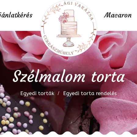
jánlatkérés
Macaron
Szélmalom torta
Egyedi torták
Egyedi torta rendelés