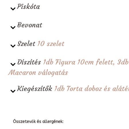
Piskóta
Bevonat
Szelet
10 szelet
Díszítés
1db Figura 10cm felett, 3d
Macaron válogatás
Kiegészítők
1db Torta doboz és alá
Összetevők és allergének: