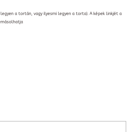
legyen a tortán, vagy ilyesmi legyen a torta). A képek linkjét a
emásolhatja