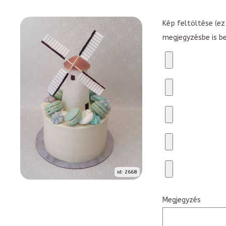
Kép feltöltése (ez 
megjegyzésbe is b
id: 2668
Megjegyzés