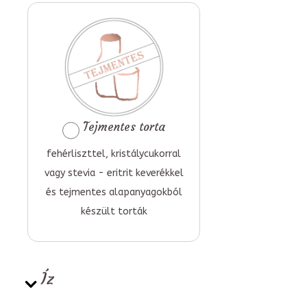
Tejmentes torta
fehérliszttel, kristálycukorral
vagy stevia - eritrit keverékkel
és tejmentes alapanyagokból
készült torták
Íz