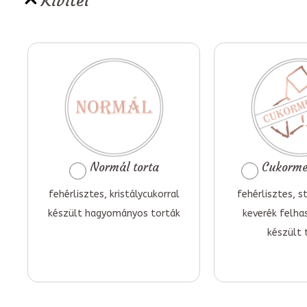
Kivitel
Normál torta
Cukormen
fehérlisztes, kristálycukorral
fehérlisztes, st
készült hagyományos torták
keverék felha
készült 