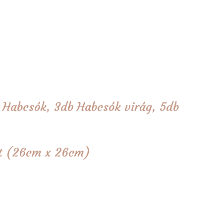
b Habcsók, 3db Habcsók virág, 5db
tét (26cm x 26cm)