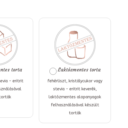
tes torta
Laktózmentes torta
evia - eritrit
fehérliszt, kristálycukor vagy
sználásával
stevia - eritrit keverék,
torták
laktózmentes alapanyagok
felhasználásával készült
torták