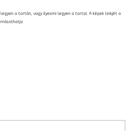
legyen a tortán, vagy ilyesmi legyen a torta). A képek linkjét a
emásolhatja