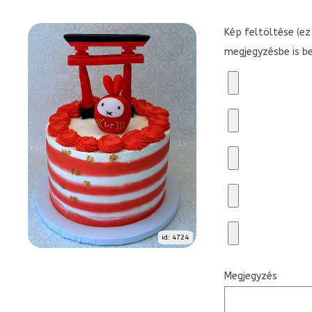
Kép feltöltése (ez 
megjegyzésbe is b
id: 4724
Megjegyzés