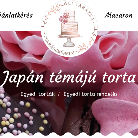
jánlatkérés
Macaron
Japán témájú torta
Egyedi torták
Egyedi torta rendelés