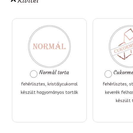
Kivitel
Normál torta
Cukormen
fehérlisztes, kristálycukorral
fehérlisztes, st
készült hagyományos torták
keverék felha
készült 