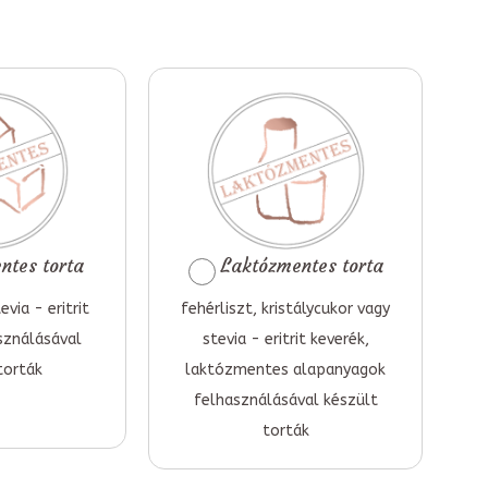
tes torta
Laktózmentes torta
evia - eritrit
fehérliszt, kristálycukor vagy
sználásával
stevia - eritrit keverék,
torták
laktózmentes alapanyagok
felhasználásával készült
torták