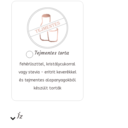
Tejmentes torta
fehérliszttel, kristálycukorral
vagy stevia - eritrit keverékkel
és tejmentes alapanyagokból
készült torták
Íz