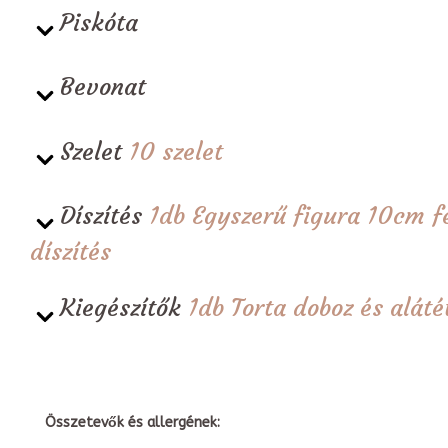
Piskóta
Bevonat
Szelet
10 szelet
Díszítés
1db Egyszerű figura 10cm fe
díszítés
Kiegészítők
1db Torta doboz és alá
Összetevők és allergének: