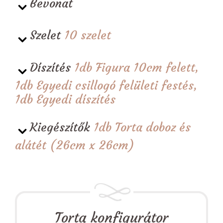
Bevonat
Szelet
10 szelet
Díszítés
1db Figura 10cm felett,
1db Egyedi csillogó felületi festés,
1db Egyedi díszítés
Kiegészítők
1db Torta doboz és
alátét (26cm x 26cm)
Torta konfigurátor