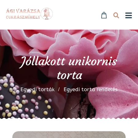
Jóllakott unikornis
torta
Egyedi torták
Egyedi torta rendelés