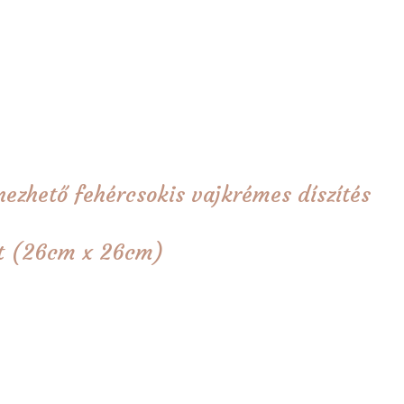
ínezhető fehércsokis vajkrémes díszítés
tét (26cm x 26cm)