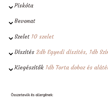
Piskóta
Bevonat
Szelet
10 szelet
Díszítés
2db Egyedi díszítés, 1db Sz
Kiegészítők
1db Torta doboz és alá
Összetevők és allergének: