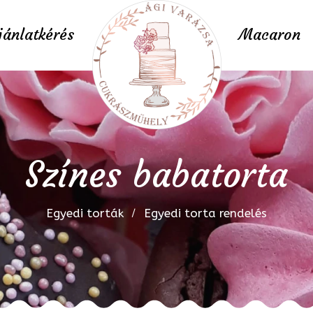
jánlatkérés
Macaron
Színes babatorta
Egyedi torták
Egyedi torta rendelés