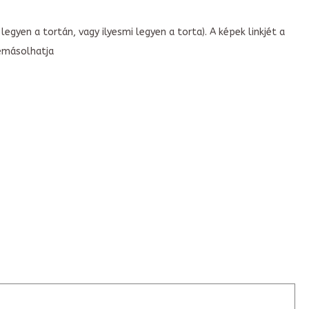
legyen a tortán, vagy ilyesmi legyen a torta). A képek linkjét a
emásolhatja