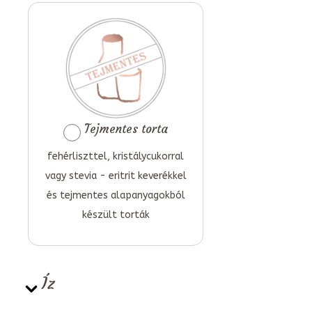
Tejmentes torta
fehérliszttel, kristálycukorral
vagy stevia - eritrit keverékkel
és tejmentes alapanyagokból
készült torták
Íz