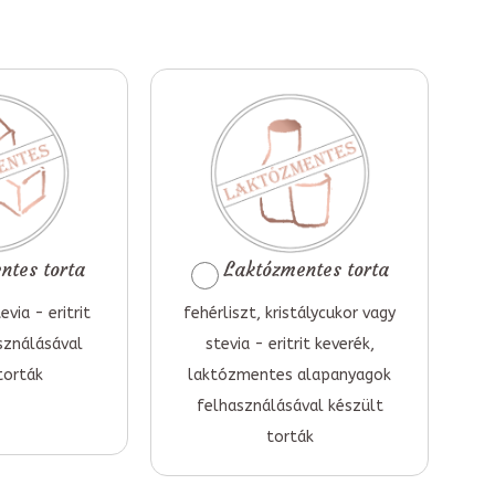
tes torta
Laktózmentes torta
evia - eritrit
fehérliszt, kristálycukor vagy
sználásával
stevia - eritrit keverék,
torták
laktózmentes alapanyagok
felhasználásával készült
torták