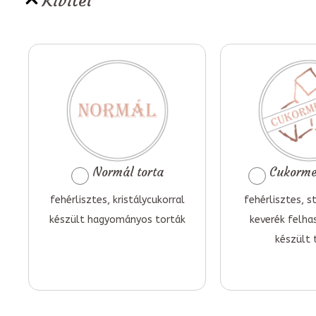
Kivitel
Normál torta
Cukormen
fehérlisztes, kristálycukorral
fehérlisztes, st
készült hagyományos torták
keverék felha
készült 