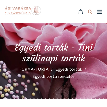
Egyedi torták - Tini
szülinapi torták
FORMA-TORTA
Egyedi torták
Egyedi torta rendelés