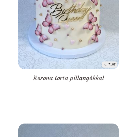
id: 7107
Korona torta pillangókkal