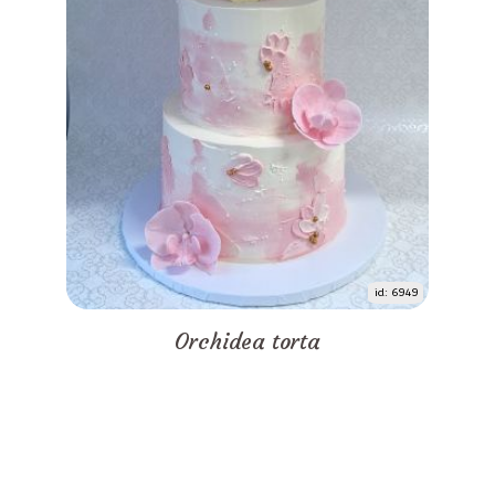
id: 6949
Orchidea torta