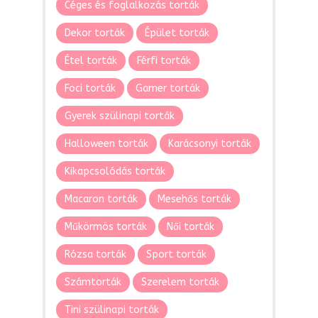
Céges és foglalkozás torták
Dekor torták
Épület torták
Étel torták
Férfi torták
Foci torták
Gamer torták
Gyerek szülinapi torták
Halloween torták
Karácsonyi torták
Kikapcsolódás torták
Macaron torták
Mesehős torták
Műkörmös torták
Női torták
Rózsa torták
Sport torták
Számtorták
Szerelem torták
Tini szülinapi torták