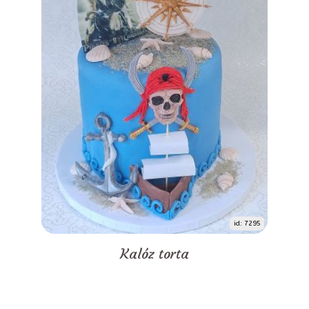
id: 7295
Kalóz torta