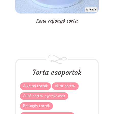
id: 6532
Zene rajongó torta
Torta csoportok
Alkalmi torták
Állat torták
Autó torták gyerekeknek
Ballagás torták